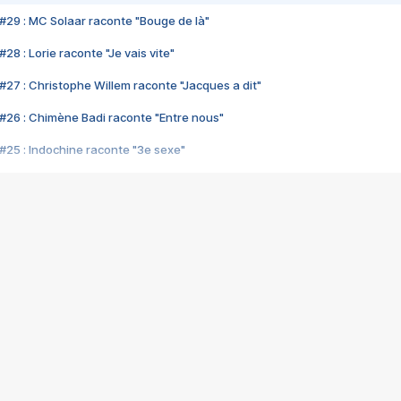
#29 : MC Solaar raconte "Bouge de là"
28 : Lorie raconte "Je vais vite"
#27 : Christophe Willem raconte "Jacques a dit"
#26 : Chimène Badi raconte "Entre nous"
#25 : Indochine raconte "3e sexe"
#24 : Zaho raconte "C'est chelou"
#23 : Patrick Bruel raconte "Au café des délices"
#22 : Kyo raconte "Le chemin"
#21 : Nolwenn Leroy raconte "Cassé"
#20 : Patrick Hernandez raconte "Born to be alive"
#19 : Lorie raconte "Près de moi"
#18 : Michael Jones raconte "A nos actes manqués" (avec Jean-Jacque