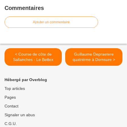
Commentaires
Ajouter un commentaire
< Course de côte de
Guillaume Depraetere
Sallanches - Le Bettex
quatrième à Domsure >
Hébergé par Overblog
Top articles
Pages
Contact
Signaler un abus
C.G.U.