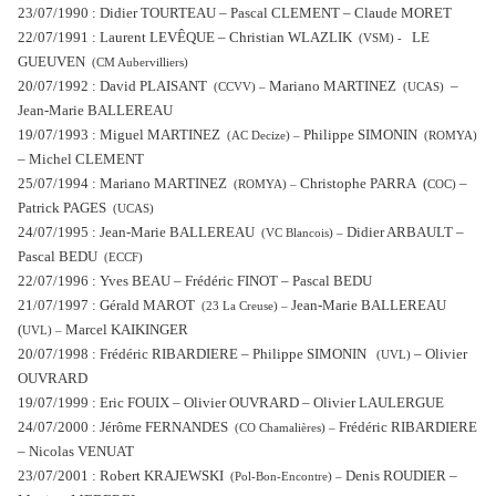
23/07/1990 : Didier TOURTEAU – Pascal CLEMENT – Claude MORET
22/07/1991 : Laurent LEVÊQUE – Christian WLAZLIK
LE
(VSM) -
GUEUVEN
(CM Aubervilliers)
20/07/1992 : David PLAISANT
Mariano MARTINEZ
–
(CCVV) –
(UCAS)
Jean-Marie BALLEREAU
19/07/1993 : Miguel MARTINEZ
Philippe SIMONIN
(AC Decize) –
(ROMYA)
– Michel CLEMENT
25/07/1994 : Mariano MARTINEZ
Christophe PARRA (
–
(ROMYA) –
COC)
Patrick PAGES
(UCAS)
24/07/1995 : Jean-Marie BALLEREAU
Didier ARBAULT –
(VC Blancois) –
Pascal BEDU
(ECCF)
22/07/1996 : Yves BEAU – Frédéric FINOT – Pascal BEDU
21/07/1997 : Gérald MAROT
Jean-Marie BALLEREAU
(23 La Creuse) –
(
Marcel KAIKINGER
UVL) –
20/07/1998 : Frédéric RIBARDIERE – Philippe SIMONIN
– Olivier
(UVL)
OUVRARD
19/07/1999 : Eric FOUIX – Olivier OUVRARD – Olivier LAULERGUE
24/07/2000 : Jérôme FERNANDES
Frédéric RIBARDIERE
(CO Chamalières) –
– Nicolas VENUAT
23/07/2001 : Robert KRAJEWSKI
Denis ROUDIER –
(Pol-Bon-Encontre) –