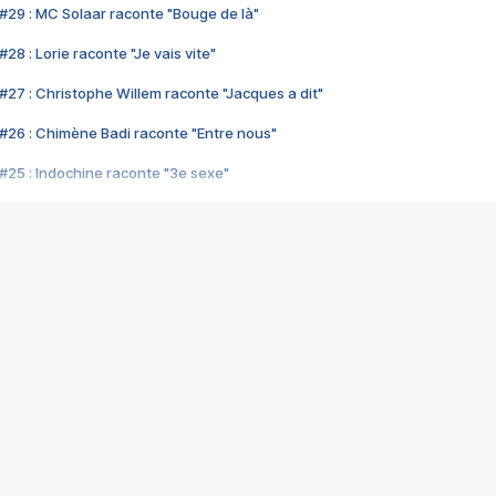
#29 : MC Solaar raconte "Bouge de là"
28 : Lorie raconte "Je vais vite"
#27 : Christophe Willem raconte "Jacques a dit"
#26 : Chimène Badi raconte "Entre nous"
#25 : Indochine raconte "3e sexe"
#24 : Zaho raconte "C'est chelou"
#23 : Patrick Bruel raconte "Au café des délices"
#22 : Kyo raconte "Le chemin"
#21 : Nolwenn Leroy raconte "Cassé"
#20 : Patrick Hernandez raconte "Born to be alive"
#19 : Lorie raconte "Près de moi"
#18 : Michael Jones raconte "A nos actes manqués" (avec Jean-Jacque
#17 : Khaled raconte "Aïcha"