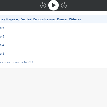
bey Maguire, c'est lui ! Rencontre avec Damien Witecka
e 6
e 5
e 4
e 3
s créatrices de la VF !
e 2
e 1
e Mektoub My Love arrive enfin ! Rencontre avec Shaïn Boumedine et Sal
i : après Toni en famille
elle réalise le bouleversant Dites lui que je l'aime