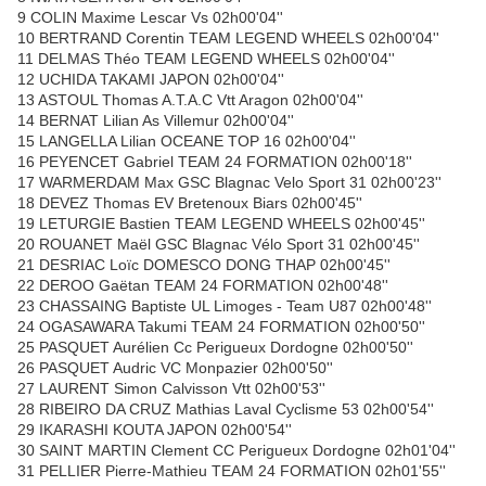
9 COLIN Maxime Lescar Vs 02h00'04''
10 BERTRAND Corentin TEAM LEGEND WHEELS 02h00'04''
11 DELMAS Théo TEAM LEGEND WHEELS 02h00'04''
12 UCHIDA TAKAMI JAPON 02h00'04''
13 ASTOUL Thomas A.T.A.C Vtt Aragon 02h00'04''
14 BERNAT Lilian As Villemur 02h00'04''
15 LANGELLA Lilian OCEANE TOP 16 02h00'04''
16 PEYENCET Gabriel TEAM 24 FORMATION 02h00'18''
17 WARMERDAM Max GSC Blagnac Velo Sport 31 02h00'23''
18 DEVEZ Thomas EV Bretenoux Biars 02h00'45''
19 LETURGIE Bastien TEAM LEGEND WHEELS 02h00'45''
20 ROUANET Maël GSC Blagnac Vélo Sport 31 02h00'45''
21 DESRIAC Loïc DOMESCO DONG THAP 02h00'45''
22 DEROO Gaëtan TEAM 24 FORMATION 02h00'48''
23 CHASSAING Baptiste UL Limoges - Team U87 02h00'48''
24 OGASAWARA Takumi TEAM 24 FORMATION 02h00'50''
25 PASQUET Aurélien Cc Perigueux Dordogne 02h00'50''
26 PASQUET Audric VC Monpazier 02h00'50''
27 LAURENT Simon Calvisson Vtt 02h00'53''
28 RIBEIRO DA CRUZ Mathias Laval Cyclisme 53 02h00'54''
29 IKARASHI KOUTA JAPON 02h00'54''
30 SAINT MARTIN Clement CC Perigueux Dordogne 02h01'04''
31 PELLIER Pierre-Mathieu TEAM 24 FORMATION 02h01'55''