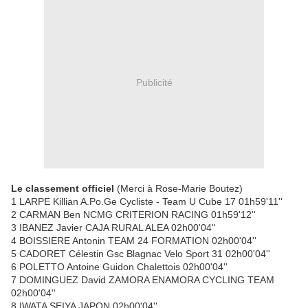
Publicité
Le classement officiel
(Merci à Rose-Marie Boutez)
1 LARPE Killian A.Po.Ge Cycliste - Team U Cube 17 01h59'11''
2 CARMAN Ben NCMG CRITERION RACING 01h59'12''
3 IBANEZ Javier CAJA RURAL ALEA 02h00'04''
4 BOISSIERE Antonin TEAM 24 FORMATION 02h00'04''
5 CADORET Célestin Gsc Blagnac Velo Sport 31 02h00'04''
6 POLETTO Antoine Guidon Chalettois 02h00'04''
7 DOMINGUEZ David ZAMORA ENAMORA CYCLING TEAM
02h00'04''
8 IWATA SEIYA JAPON 02h00'04''