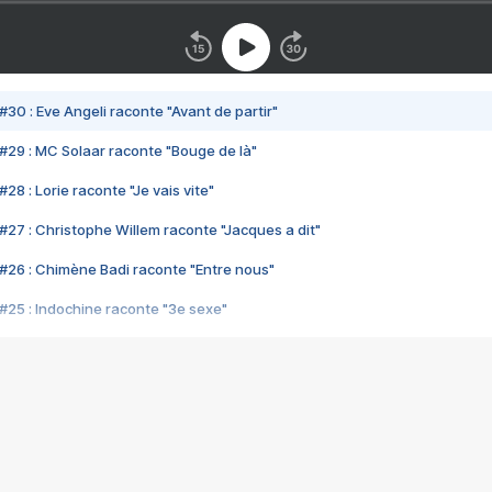
#30 : Eve Angeli raconte "Avant de partir"
#29 : MC Solaar raconte "Bouge de là"
28 : Lorie raconte "Je vais vite"
#27 : Christophe Willem raconte "Jacques a dit"
#26 : Chimène Badi raconte "Entre nous"
#25 : Indochine raconte "3e sexe"
#24 : Zaho raconte "C'est chelou"
#23 : Patrick Bruel raconte "Au café des délices"
#22 : Kyo raconte "Le chemin"
#21 : Nolwenn Leroy raconte "Cassé"