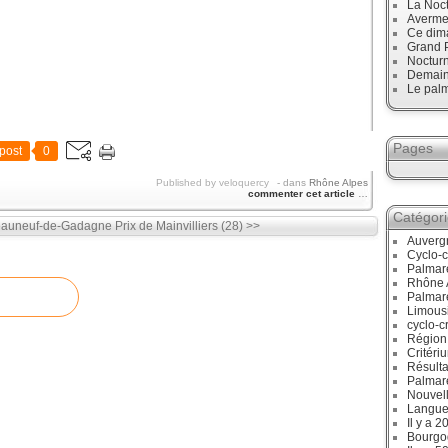
La Noct
Avermes
Ce dim
Grand P
Noctur
Demain,
Le palm
Pages
post
0
Published by veloquercy
-
dans
Rhône Alpes
commenter cet article
…
Catégor
teauneuf-de-Gadagne
Prix de Mainvilliers (28) >>
Auverg
Cyclo-c
Palmar
Rhône 
Palmar
Limous
cyclo-c
Région
Critéri
Résulta
Palmar
Nouvell
Langue
Il y a 2
Bourgo