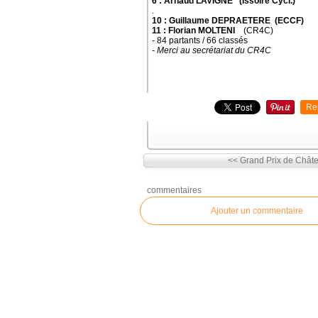
6 : Arnaud LAVIGNE (Issoire Cycl.)
.
10 : Guillaume DEPRAETERE (ECCF)
11 : Florian MOLTENI
(CR4C)
- 84 partants / 66 classés
- Merci au secrétariat du CR4C
Re
<< Grand Prix de Châ
commentaires
Ajouter un commentaire