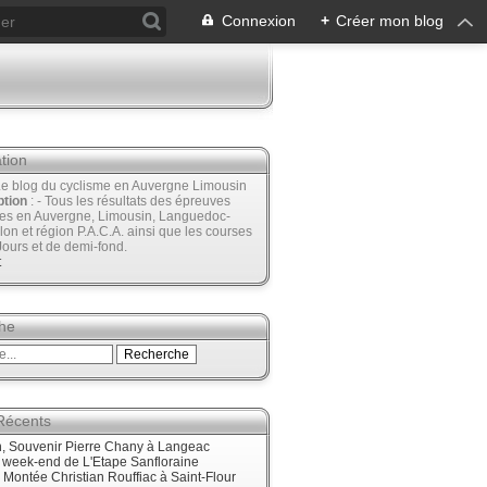
Connexion
+
Créer mon blog
tion
Le blog du cyclisme en Auvergne Limousin
ption
: - Tous les résultats des épreuves
ées en Auvergne, Limousin, Languedoc-
lon et région P.A.C.A. ainsi que les courses
Jours et de demi-fond.
t
he
 Récents
, Souvenir Pierre Chany à Langeac
e week-end de L'Etape Sanfloraine
, Montée Christian Rouffiac à Saint-Flour