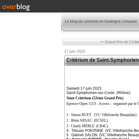
Le blog du cyclisme en Auvergne Limousin
<< Grand Prix de Châ
17 juin 2023
Critérium de Saint-Symphorien
Samedi 17 juin 2023
Saint-Symphorien-sur-Coise (Rhône)
5ème Critérium (52ème Grand Prix)
Epreuve Open 1/2/3 - Access - organisée par le
.
1 : Simon RUET (VC Villefranche Beaujolais)
2 : Rémi ARSAC (ECSEL)
3 : Charly MERLE (CR4C)
4 : Titouan FONTAINE (VC Villefranche Bea
5 : Gabriel SALON (VC Villefranche Beaujo