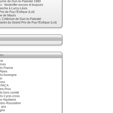
urne de Dun-le-Palestel 1980
 : Veistroffer encore et toujours
anche à Lurcy-Lévis
rix de Puy-l'Evêque (Lot)
ne de Maurs
 Critérium de Dun-le-Palestel
arès du Grand Prix de Puy-l'Evêque (Lot)
ies
ne
ross
ès France
Alpes
ès Auvergne
in
ross
 PACA
ums Pros
ts hors comité
ès Cyclo-cross
e-Aquitaine
doc-Roussillon
0 ans
gne