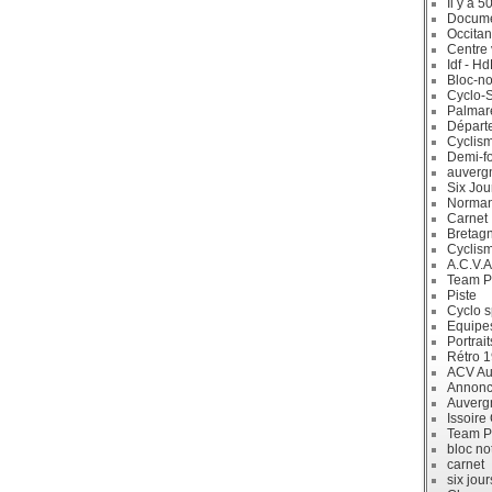
Il y a 5
Docum
Occitan
Centre 
Idf - H
Bloc-no
Cyclo-S
Palmar
Départ
Cyclism
Demi-f
auverg
Six Jou
Norman
Carnet
Bretag
Cyclis
A.C.V.A
Team P
Piste
Cyclo s
Equipe
Portrait
Rétro 
ACV Aur
Annonc
Auverg
Issoire
Team P
bloc no
carnet
six jour