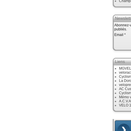
Champ
Newslett
Abonnez-vo
publiés.
Email
Liens
MGVE
velora
Cyclis
La Dor
velopre
AC Cus
Cyclis
Mémo v
A.C.V.A
VELO 