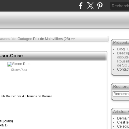
teauneuf-de-Gadagne
Prix de Mainvilliers (28) >>
Présenta
Blog
: 
Descri
-sur-Coise
disput
Roussil
de Six 
Contac
Simon Ruet
Recherc
 Club Routier des 4 Chemins de Roanne
Articles
Demain
ujolais)
C'est l
lais)
Ce soir