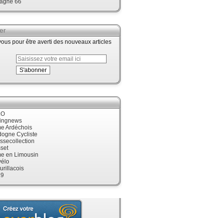
agne 66
er
us pour être averti des nouveaux articles
LO
cingnews
me Ardéchois
dogne Cycliste
ssecollection
set
me en Limousin
élo
urillacois
19