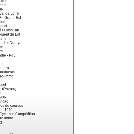
0 ans
ents
ie
val de Loire
dF - Grand-Est
tes
port
ès Limousin
ement du Lot
e féminin
ond et Dernys
ne
rs
die - PdL
ne
me pro
urillacois
ro-Immo
port
s d'Auvergne
s
1986
illac
es de courses
ne 1961
 Cyclisme Compétition
ro Immo
te
s