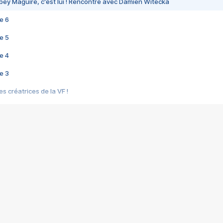
bey Maguire, c'est lui ! Rencontre avec Damien Witecka
e 6
e 5
e 4
e 3
s créatrices de la VF !
e 2
e 1
e Mektoub My Love arrive enfin ! Rencontre avec Shaïn Boumedine et Sal
i : après Toni en famille
elle réalise le bouleversant Dites lui que je l'aime
ais ! Rencontre autour de Vie privée de Rebecca Zlotowski
 de Marguerite, Grave... Rencontre avec Ella Rumpf