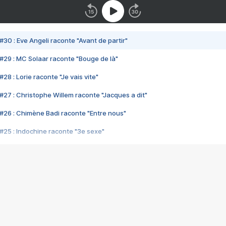
#30 : Eve Angeli raconte "Avant de partir"
#29 : MC Solaar raconte "Bouge de là"
28 : Lorie raconte "Je vais vite"
#27 : Christophe Willem raconte "Jacques a dit"
#26 : Chimène Badi raconte "Entre nous"
#25 : Indochine raconte "3e sexe"
#24 : Zaho raconte "C'est chelou"
#23 : Patrick Bruel raconte "Au café des délices"
#22 : Kyo raconte "Le chemin"
#21 : Nolwenn Leroy raconte "Cassé"
#20 : Patrick Hernandez raconte "Born to be alive"