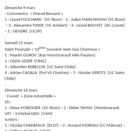
.
Dimanche 9 mars
- Commentry « Marcel Bernard »
1 : Lionel FOUCHARD (VC Riom) – 2 : Julien MARCHIONNI (VC Riom)
– 3 : Alexandre TIXIER (VC Ambert) – 4 : Lionel BOUVET (AC Cusset)
– 5 : GENDRE (UCSP)
.
Samedi 15 mars
ème
Saint-Pourçain « 10
Souvenir Jean-Guy Chamoux »
1 : Maxim GUROV (Kaz-Montmarault Vélo Passion)
2 : Cédric LEGER (CR4C)
3 : Sébastien REBECCHI (UC Saint-Chély)
4 : Adrian CAGALA (Pol-VS Chartres) – 5 : Nicolas VEROTS (UC Saint-
Chély)
.
Dimanche 16 mars
- Cusset « Zone industrielle »
SD :
1 : Steve VORENGER (VC Riom) – 2 : Didier TAMIN (Montmarault
VP) – 3 Michel GIEN (VSM)
Juniors :
1 : Nicolas CHADEFAUX (ECCF) – 2 : Arnaud MOREAU (CC Mainsat) –