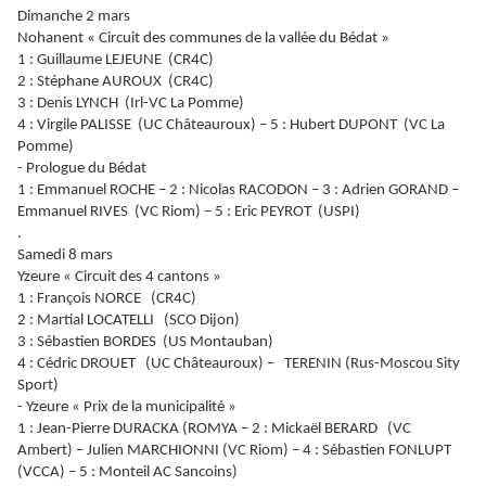
Dimanche 2 mars
Nohanent « Circuit des communes de la vallée du Bédat »
1 : Guillaume LEJEUNE (CR4C)
2 : Stéphane AUROUX (CR4C)
3 : Denis LYNCH (Irl-VC La Pomme)
4 : Virgile PALISSE (UC Châteauroux) – 5 : Hubert DUPONT (VC La
Pomme)
- Prologue du Bédat
1 : Emmanuel ROCHE – 2 : Nicolas RACODON – 3 : Adrien GORAND –
Emmanuel RIVES (VC Riom) – 5 : Eric PEYROT (USPI)
.
Samedi 8 mars
Yzeure « Circuit des 4 cantons »
1 : François NORCE (CR4C)
2 : Martial LOCATELLI (SCO Dijon)
3 : Sébastien BORDES (US Montauban)
4 : Cédric DROUET (UC Châteauroux) – TERENIN (Rus-Moscou Sity
Sport)
- Yzeure « Prix de la municipalité »
1 : Jean-Pierre DURACKA (ROMYA – 2 : Mickaël BERARD (VC
Ambert) – Julien MARCHIONNI (VC Riom) – 4 : Sébastien FONLUPT
(VCCA) – 5 : Monteil AC Sancoins)