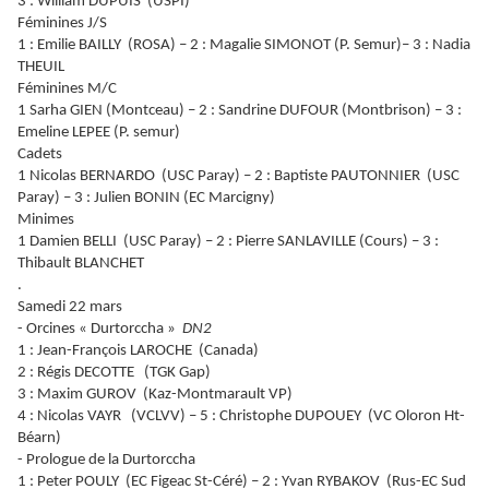
3 : William DUPUIS (USPI)
Féminines J/S
1 : Emilie BAILLY (ROSA) – 2 : Magalie SIMONOT (P. Semur)– 3 : Nadia
THEUIL
Féminines M/C
1 Sarha GIEN (Montceau) – 2 : Sandrine DUFOUR (Montbrison) – 3 :
Emeline LEPEE (P. semur)
Cadets
1 Nicolas BERNARDO (USC Paray) – 2 : Baptiste PAUTONNIER (USC
Paray) – 3 : Julien BONIN (EC Marcigny)
Minimes
1 Damien BELLI (USC Paray) – 2 : Pierre SANLAVILLE (Cours) – 3 :
Thibault BLANCHET
.
Samedi 22 mars
- Orcines « Durtorccha »
DN2
1 : Jean-François LAROCHE (Canada)
2 : Régis DECOTTE (TGK Gap)
3 : Maxim GUROV (Kaz-Montmarault VP)
4 : Nicolas VAYR (VCLVV) – 5 : Christophe DUPOUEY (VC Oloron Ht-
Béarn)
- Prologue de la Durtorccha
1 : Peter POULY (EC Figeac St-Céré) – 2 : Yvan RYBAKOV (Rus-EC Sud