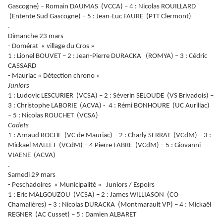
Gascogne) – Romain DAUMAS (VCCA) – 4 : Nicolas ROUILLARD
(Entente Sud Gascogne) – 5 : Jean-Luc FAURE (PTT Clermont)
.
Dimanche 23 mars
- Domérat « village du Cros »
1 : Lionel BOUVET – 2 : Jean-Pierre DURACKA (ROMYA) – 3 : Cédric
CASSARD
- Mauriac « Détection chrono »
Juniors
1 : Ludovic LESCURIER (VCSA) – 2 : Séverin SELOUDE (VS Brivadois) –
3 : Christophe LABORIE (ACVA) - 4 : Rémi BONHOURE (UC Aurillac)
– 5 : Nicolas ROUCHET (VCSA)
Cadets
1 : Arnaud ROCHE (VC de Mauriac) – 2 : Charly SERRAT (VCdM) – 3 :
Mickaël MALLET (VCdM) – 4 Pierre FABRE (VCdM) – 5 : Giovanni
VIAENE (ACVA)
.
Samedi 29 mars
- Peschadoires « Municipalité » Juniors / Espoirs
1 : Eric MALGOUZOU (VCSA) – 2 : James WILLIASON (CO
Chamalières) – 3 : Nicolas DURACKA (Montmarault VP) – 4 : Mickaël
REGNER (AC Cusset) – 5 : Damien ALBARET