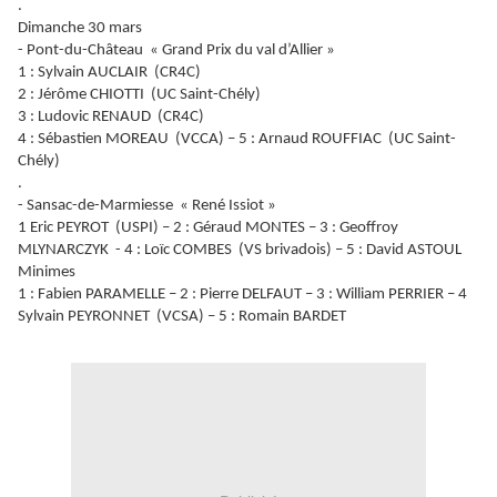
.
Dimanche 30 mars
- Pont-du-Château « Grand Prix du val d’Allier »
1 : Sylvain AUCLAIR (CR4C)
2 : Jérôme CHIOTTI (UC Saint-Chély)
3 : Ludovic RENAUD (CR4C)
4 : Sébastien MOREAU (VCCA) – 5 : Arnaud ROUFFIAC (UC Saint-
Chély)
.
- Sansac-de-Marmiesse « René Issiot »
1 Eric PEYROT (USPI) – 2 : Géraud MONTES – 3 : Geoffroy
MLYNARCZYK - 4 : Loïc COMBES (VS brivadois) – 5 : David ASTOUL
Minimes
1 : Fabien PARAMELLE – 2 : Pierre DELFAUT – 3 : William PERRIER – 4
Sylvain PEYRONNET (VCSA) – 5 : Romain BARDET