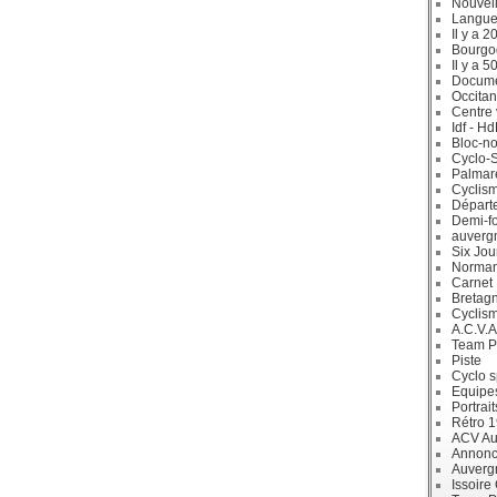
Nouvell
Langue
Il y a 2
Bourgo
Il y a 5
Docum
Occitan
Centre 
Idf - H
Bloc-no
Cyclo-S
Palmar
Cyclism
Départ
Demi-f
auverg
Six Jou
Norman
Carnet
Bretag
Cyclis
A.C.V.A
Team P
Piste
Cyclo s
Equipe
Portrait
Rétro 
ACV Aur
Annonc
Auverg
Issoire