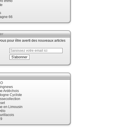
ro Immo
te
s
agne 66
er
us pour être averti des nouveaux articles
LO
cingnews
me Ardéchois
dogne Cycliste
ssecollection
set
me en Limousin
élo
urillacois
19