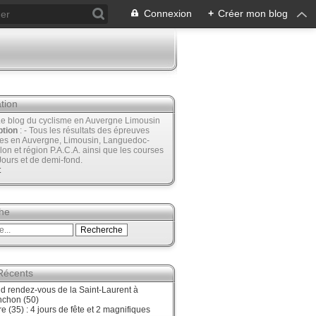
Connexion
+
Créer mon blog
tion
Le blog du cyclisme en Auvergne Limousin
ption
: - Tous les résultats des épreuves
ées en Auvergne, Limousin, Languedoc-
lon et région P.A.C.A. ainsi que les courses
Jours et de demi-fond.
t
he
 Récents
d rendez-vous de la Saint-Laurent à
nchon (50)
re (35) : 4 jours de fête et 2 magnifiques