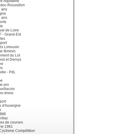
e-Aquitaine
doc-Roussillon
0 ans
gne
0 ans
ents
ie
val de Loire
dF - Grand-Est
tes
port
ès Limousin
e féminin
ement du Lot
ond et Dernys
ne
rs
die - PdL
ne
me pro
urillacois
ro-Immo
port
s d'Auvergne
s
1986
illac
es de courses
ne 1961
 Cyclisme Compétition