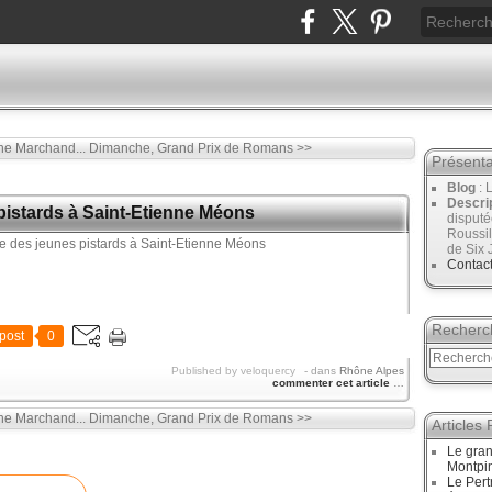
ne Marchand...
Dimanche, Grand Prix de Romans >>
Présenta
Blog
: 
Descri
pistards à Saint-Etienne Méons
disput
Roussil
de Six 
Contac
Recherc
post
0
Published by veloquercy
-
dans
Rhône Alpes
commenter cet article
…
ne Marchand...
Dimanche, Grand Prix de Romans >>
Articles
Le gran
Montpi
Le Pert