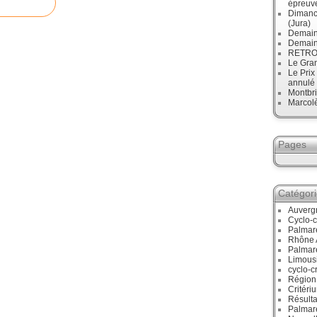
épreuve
Dimanc
(Jura)
Demain
Demain
RETRO :
Le Gran
Le Prix
annulé
Montbri
Marcol
Pages
Catégor
Auverg
Cyclo-c
Palmar
Rhône 
Palmar
Limous
cyclo-c
Région
Critéri
Résulta
Palmar