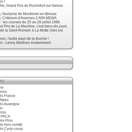
s !
he, Grand Prix de Rochefort-sur-Nenon
, Nocturne de Montrevel-en-Bresse
, Critérium d'Avermes CAPA MEWA
 les courses du 25 au 28 juillet 1986
d Prix de La Machine, c'est dans dix jours.
 de la Saint-Romain à La Motte (Var) est
son, l'autre pays de la fourme !
ès : Lenny Martinez évidemment
ies
ne
ross
ès France
Alpes
ès Auvergne
in
ross
 PACA
ums Pros
ts hors comité
ès Cyclo-cross