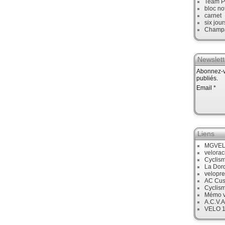
Team P
bloc no
carnet
six jour
Champ
Newslett
Abonnez-vo
publiés.
Email
Liens
MGVE
velora
Cyclis
La Dor
velopre
AC Cus
Cyclis
Mémo v
A.C.V.A
VELO 