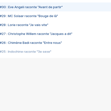
#30 : Eve Angeli raconte "Avant de partir"
#29 : MC Solaar raconte "Bouge de là"
28 : Lorie raconte "Je vais vite"
#27 : Christophe Willem raconte "Jacques a dit"
#26 : Chimène Badi raconte "Entre nous"
#25 : Indochine raconte "3e sexe"
#24 : Zaho raconte "C'est chelou"
#23 : Patrick Bruel raconte "Au café des délices"
#22 : Kyo raconte "Le chemin"
#21 : Nolwenn Leroy raconte "Cassé"
#20 : Patrick Hernandez raconte "Born to be alive"
#19 : Lorie raconte "Près de moi"