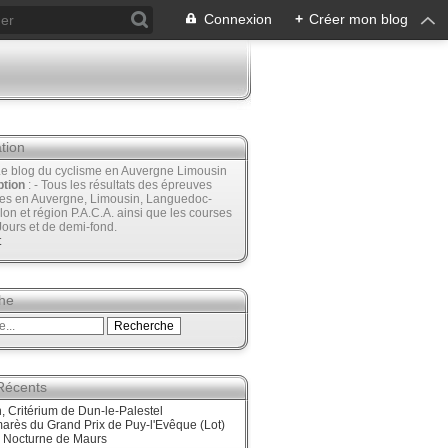
Connexion
+
Créer mon blog
tion
Le blog du cyclisme en Auvergne Limousin
ption
: - Tous les résultats des épreuves
ées en Auvergne, Limousin, Languedoc-
lon et région P.A.C.A. ainsi que les courses
Jours et de demi-fond.
t
he
 Récents
 Critérium de Dun-le-Palestel
arès du Grand Prix de Puy-l'Evêque (Lot)
, Nocturne de Maurs