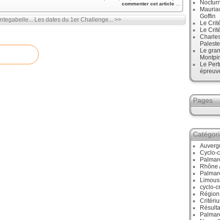
Noctur
commenter cet article
…
Mauriac
Goffin
tegabelle...
Les dates du 1er Challenge... >>
Le Crit
Le Crit
Charles
Paleste
Le gran
Montpi
Le Pert
épreuve
Pages
Catégor
Auverg
Cyclo-c
Palmar
Rhône 
Palmar
Limous
cyclo-c
Région
Critéri
Résulta
Palmar