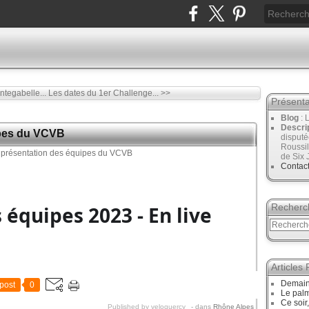
tegabelle...
Les dates du 1er Challenge... >>
Présenta
Blog
: 
Descri
ipes du VCVB
disput
Roussil
de Six 
Contac
Recherc
 équipes 2023 - En live
Articles
Demain,
post
0
Le palm
Ce soir
Published by veloquercy
-
dans
Rhône Alpes