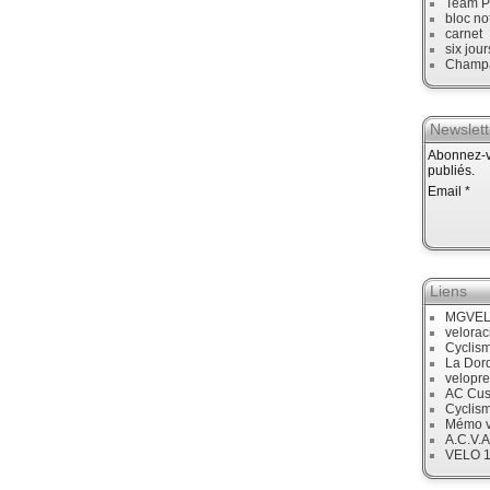
Team P
bloc no
carnet
six jour
Champ
Newslett
Abonnez-vo
publiés.
Email
Liens
MGVE
velora
Cyclis
La Dor
velopre
AC Cus
Cyclis
Mémo v
A.C.V.A
VELO 