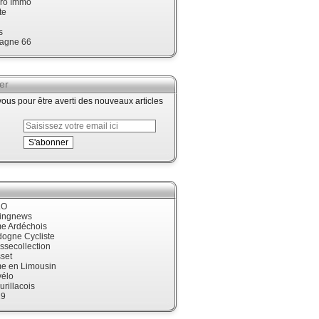
ro Immo
te
s
agne 66
er
us pour être averti des nouveaux articles
LO
cingnews
me Ardéchois
dogne Cycliste
ssecollection
set
me en Limousin
élo
urillacois
19