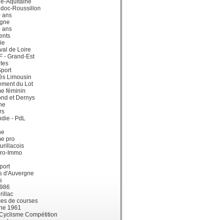
e-Aquitaine
doc-Roussillon
0 ans
gne
0 ans
ents
ie
val de Loire
dF - Grand-Est
tes
port
ès Limousin
ement du Lot
e féminin
ond et Dernys
ne
rs
die - PdL
ne
me pro
urillacois
ro-Immo
port
s d'Auvergne
s
1986
illac
es de courses
ne 1961
 Cyclisme Compétition