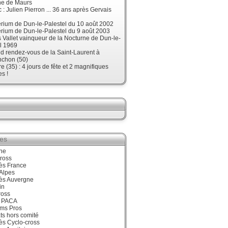
ne de Maurs
 : Julien Pierron ... 36 ans après Gervais
érium de Dun-le-Palestel du 10 août 2002
érium de Dun-le-Palestel du 9 août 2003
 Vallet vainqueur de la Nocturne de Dun-le-
l 1969
d rendez-vous de la Saint-Laurent à
nchon (50)
re (35) : 4 jours de fête et 2 magnifiques
s !
ies
ne
ross
ès France
Alpes
ès Auvergne
in
ross
 PACA
ums Pros
ts hors comité
ès Cyclo-cross