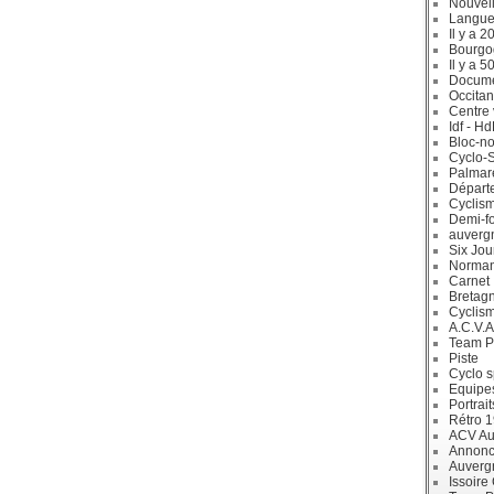
Nouvell
Langue
Il y a 2
Bourgo
Il y a 5
Docum
Occitan
Centre 
Idf - H
Bloc-no
Cyclo-S
Palmar
Départ
Cyclism
Demi-f
auverg
Six Jou
Norman
Carnet
Bretag
Cyclis
A.C.V.A
Team P
Piste
Cyclo s
Equipe
Portrait
Rétro 
ACV Aur
Annonc
Auverg
Issoire