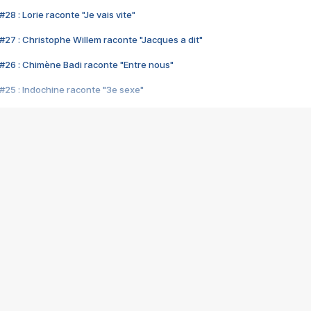
28 : Lorie raconte "Je vais vite"
#27 : Christophe Willem raconte "Jacques a dit"
#26 : Chimène Badi raconte "Entre nous"
#25 : Indochine raconte "3e sexe"
#24 : Zaho raconte "C'est chelou"
#23 : Patrick Bruel raconte "Au café des délices"
#22 : Kyo raconte "Le chemin"
#21 : Nolwenn Leroy raconte "Cassé"
#20 : Patrick Hernandez raconte "Born to be alive"
#19 : Lorie raconte "Près de moi"
#18 : Michael Jones raconte "A nos actes manqués" (avec Jean-Jacque
#17 : Khaled raconte "Aïcha"