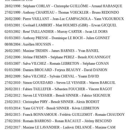
28/02/1998 : Stéphane CORLAY – Christophe GUILLÖME – Arnaud HABASQUE
27/02/1999 : Anthony CHARTEAU – Thomas VOECKLER – Bruno REDONDO
26/02/2000 : Pierre VAILLANT – Jean-Luc CAMPAGNOLA – Yann VIGOUROUX
03/03/2001 : Gwénaël LAMBERT – Matt HOLMES (GBR) – Erwan GICQUEL
02/03/2002 : René TAILLANDIER – Murray CARTER – Iwan LE DORS
01/03/2003 : Anthony PRESSE – Dominique LE ROCH – Julien GONNET
08/08/2004 : Aurélien HOUSSIN –
26/02/2005 : Maxime TREHIN – James BARNES – Yvan BANIEL
25/02/2006 : Jérôme FREMIN – Stéphane PEREZ – Benoît JOUANNIGOT
03/03/2007 : Salva VILCHEZ – Romain LEBRETON – Stéphane CONAN
01/03/2008 : Damien BROUARD - Ferjeux BEAUNY - David DANION
28/02/2009 : Salva VILCHEZ – Sylvain CHEVAL – Yoann DAVID
27/02/2010 : Simon GOUEDARD – Steven LE VESSIER – Warren BARGUIL
26/02/2011 : Fabien TAILLEFER – Sébastien FOUCHER – Vincent RAGOT
25/02/2012 : Steven LE VESSIER – Benoît SINNER – Fabrice SEIGNEUR
23/02/2013 : Christopher PIRY - Benoît SINNER - Alexis BODIOT
01/03/2014 : Yann GUYOT - Benoît SINNER - Kévin LEBRETON
28/02/2015 : Franck BONNAMOUR - Frédéric GUILLEMOT - Romain CHAUDOY
27/02/2016 : Romain BARROSO – Ronan RACAULT – Jérémy BESCOND
25/02/2017 : Maxime LE LAVANDIER – Ludovic DELANOË – Maxime CAM