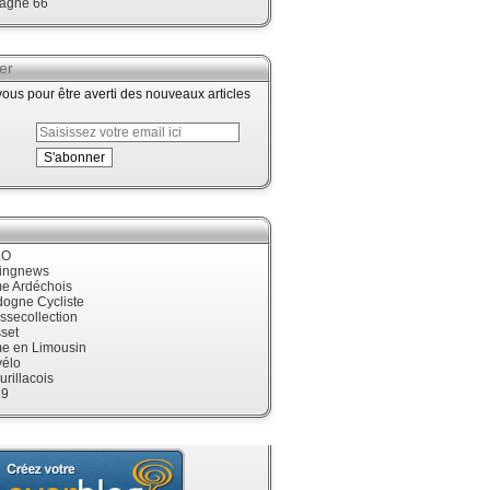
agne 66
er
us pour être averti des nouveaux articles
LO
cingnews
me Ardéchois
dogne Cycliste
ssecollection
set
me en Limousin
élo
urillacois
19