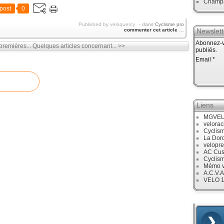
Champ
post
0
Published by veloquercy
-
dans
Cyclisme pro
commenter cet article
…
Newslett
Abonnez-vo
premières...
Quelques articles concernant... >>
publiés.
Email
Liens
MGVE
velora
Cyclis
La Dor
velopre
AC Cus
Cyclis
Mémo v
A.C.V.A
VELO 