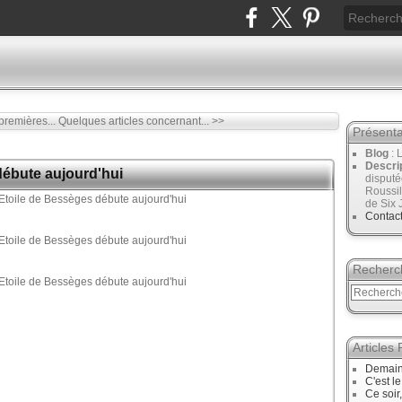
premières...
Quelques articles concernant... >>
Présenta
Blog
: 
Descri
ébute aujourd'hui
disput
Roussil
de Six 
Contac
Recherc
Articles
Demain
C'est l
Ce soir