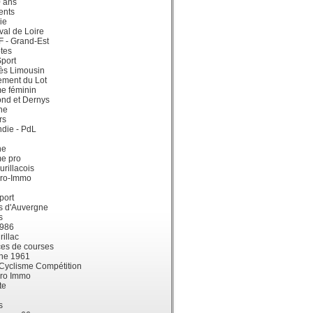
0 ans
ents
ie
val de Loire
dF - Grand-Est
tes
port
ès Limousin
ement du Lot
e féminin
ond et Dernys
ne
rs
die - PdL
ne
me pro
urillacois
ro-Immo
port
s d'Auvergne
s
1986
illac
es de courses
ne 1961
 Cyclisme Compétition
ro Immo
te
s