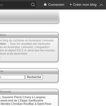
Connexion
+
Créer mon blog
tion
Le blog du cyclisme en Auvergne Limousin
ption
: - Tous les résultats des épreuves
ées en Auvergne, Limousin, Languedoc-
lon et région P.A.C.A. ainsi que les courses
Jours et de demi-fond.
t
he
 Récents
, Souvenir Pierre Chany à Langeac
e week-end de L'Etape Sanfloraine
, Montée Christian Rouffiac à Saint-Flour