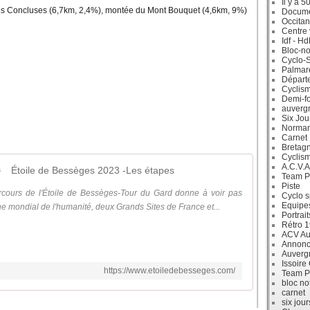
Il y a 5
 des Concluses (6,7km, 2,4%), montée du Mont Bouquet (4,6km, 9%)
Docum
Occitan
Centre 
Idf - H
Bloc-no
Cyclo-S
Palmar
Départ
Cyclism
Demi-f
auverg
Six Jou
Norman
Carnet
Bretag
Cyclis
A.C.V.A
Étoile de Bessèges 2023 -Les étapes
Team P
Piste
ours de l'Étoile de Bessèges-Tour du Gard donne à voir pas
Cyclo s
Equipe
ne mondial de l'humanité, deux Grands Sites de France et...
Portrait
Rétro 
ACV Aur
Annonc
Auverg
Issoire
https://www.etoiledebesseges.com/
Team P
bloc no
carnet
six jour