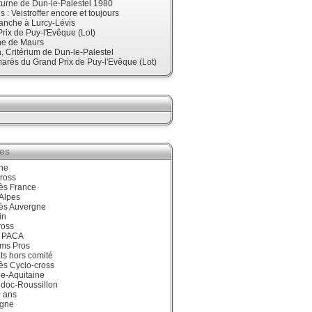
urne de Dun-le-Palestel 1980
 : Veistroffer encore et toujours
anche à Lurcy-Lévis
rix de Puy-l'Evêque (Lot)
ne de Maurs
 Critérium de Dun-le-Palestel
arès du Grand Prix de Puy-l'Evêque (Lot)
ies
ne
ross
ès France
Alpes
ès Auvergne
in
ross
 PACA
ums Pros
ts hors comité
ès Cyclo-cross
e-Aquitaine
doc-Roussillon
0 ans
gne