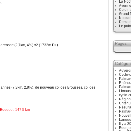
La Noct
).
Avermes
Ce dim
Grand P
Noctur
Demain,
Le palm
Pages
Clarensac (2,7km, 4%) x2 (1732m D+).
Catégor
Auverg
Cyclo-c
Palmar
Rhône 
Palmar
jannes (7,3km, 2,8%), de nouveau col des Brousses, col des
Limous
cyclo-c
Région
Critéri
Résulta
t Bouquet, 147,5 km
Palmar
Nouvell
Langue
Il y a 2
Bourgo