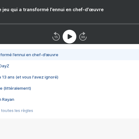
e jeu qui a transformé l’ennui en chef-d’œuvre
nsformé l’ennui en chef-d’œuvre
 DayZ
 a 13 ans (et vous l'avez ignoré)
e (littéralement)
im Rayan
 toutes les règles
s les jeux vidéo
us choquant de Rockstar ? - Le scandale BULLY