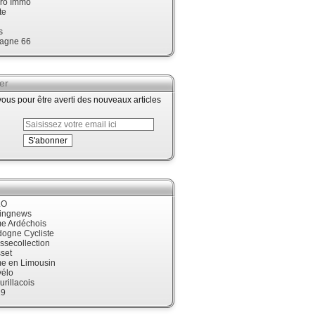
ro Immo
te
s
agne 66
er
us pour être averti des nouveaux articles
LO
cingnews
me Ardéchois
dogne Cycliste
ssecollection
set
me en Limousin
élo
urillacois
19