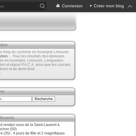
Connexion
+
Créer mon blog
tion
Le blog du cyclisme en Auvergne Limousin
ption
: - Tous les résultats des épreuves
ées en Auvergne, Limousin, Languedoc-
lon et région P.A.C.A. ainsi que les courses
Jours et de demi-fond.
t
he
 Récents
d rendez-vous de la Saint-Laurent à
nchon (50)
re (35) : 4 jours de fête et 2 magnifiques