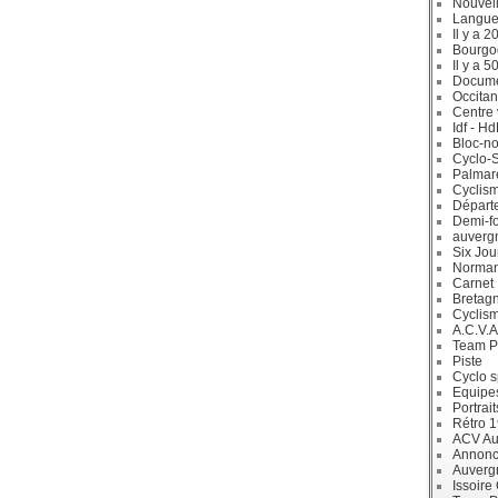
Nouvell
Langue
Il y a 2
Bourgo
Il y a 5
Docum
Occitan
Centre 
Idf - H
Bloc-no
Cyclo-S
Palmar
Cyclism
Départ
Demi-f
auverg
Six Jou
Norman
Carnet
Bretag
Cyclis
A.C.V.A
Team P
Piste
Cyclo s
Equipe
Portrait
Rétro 
ACV Aur
Annonc
Auverg
Issoire