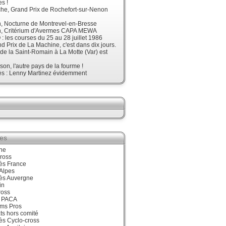
s !
he, Grand Prix de Rochefort-sur-Nenon
, Nocturne de Montrevel-en-Bresse
, Critérium d'Avermes CAPA MEWA
 les courses du 25 au 28 juillet 1986
d Prix de La Machine, c'est dans dix jours.
 de la Saint-Romain à La Motte (Var) est
son, l'autre pays de la fourme !
ès : Lenny Martinez évidemment
ies
ne
ross
ès France
Alpes
ès Auvergne
in
ross
 PACA
ums Pros
ts hors comité
ès Cyclo-cross