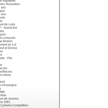
e-Aquitaine
doc-Roussillon
0 ans
gne
0 ans
ents
ie
val de Loire
dF - Grand-Est
tes
port
ès Limousin
e féminin
ement du Lot
ond et Dernys
ne
rs
die - PdL
ne
me pro
urillacois
ro-Immo
port
s d'Auvergne
s
1986
illac
es de courses
ne 1961
 Cyclisme Compétition