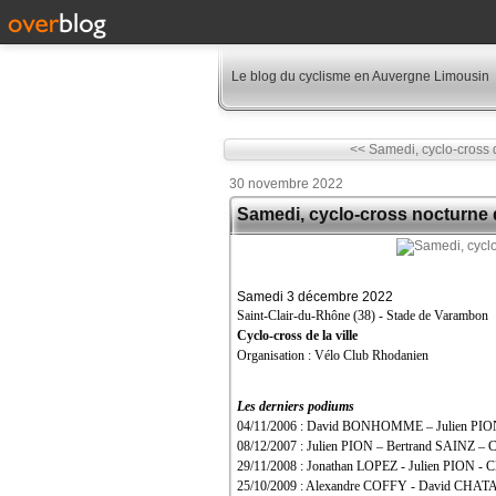
Le blog du cyclisme en Auvergne Limousin
<< Samedi, cyclo-cross d
30 novembre 2022
Samedi, cyclo-cross nocturne 
Samedi 3 décembre 2022
Saint-Clair-du-Rhône (38) - Stade de Varambon
Cyclo-cross de la ville
Organisation : Vélo Club Rhodanien
Les derniers podiums
04/11/2006 : David BONHOMME – Julien PI
08/12/2007 : Julien PION – Bertrand SAINZ –
29/11/2008 : Jonathan LOPEZ - Julien PION 
25/10/2009 : Alexandre COFFY - David CH