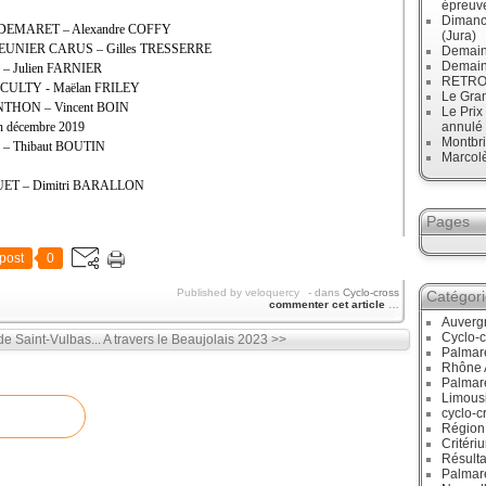
épreuve
Dimanc
es DEMARET – Alexandre COFFY
(Jura)
e MEUNIER CARUS – Gilles TRESSERRE
Demain
Demain
 – Julien FARNIER
RETRO :
DUCULTY - Maëlan FRILEY
Le Gran
ENTHON – Vincent BOIN
Le Prix
en décembre 2019
annulé
Montbri
D – Thibaut BOUTIN
Marcol
QUET – Dimitri BARALLON
Pages
post
0
Published by veloquercy
-
dans
Cyclo-cross
Catégor
commenter cet article
…
Auverg
Cyclo-c
e Saint-Vulbas...
A travers le Beaujolais 2023 >>
Palmar
Rhône 
Palmar
Limous
cyclo-c
Région
Critéri
Résulta
Palmar