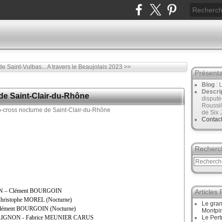
e Saint-Vulbas...
A travers le Beaujolais 2023 >>
Présenta
Blog
: 
Descri
de Saint-Clair-du-Rhône
disput
Roussil
de Six 
Contac
Recherc
ON – Clément BOURGOIN
Articles
 Christophe MOREL (Nocturne)
Le gran
- Clément BOURGOIN (Nocturne)
Montpi
ATAIGNON - Fabrice MEUNIER CARUS
Le Pert