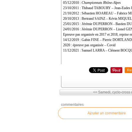
05/12/2010 :
Championnats Rhône-Alpes
23/10/2011 : Thibaud TABOURY – Jean-Eud
21/10/2012 : Sébastien HOAREAU – Fabric
20/10/2013 : Bertrand SAINZ – Kévin MIQUEL
25/01/2015 : Jérémie DUPERRON - Bastien 
24/01/2016 : Jérémie DUPERRON – Lionel G
Epreuve pas organisée en 2017 et 2018, reprise 
14/12/2019 : Gabin FINE – Pierric DORTLAN
2020 : épreuve pas organisée – Covid
11/12/2021 : Samuel LARRA – Clément BOC
Re
<< Samedi, cyclo-cross d
commentaires
Ajouter un commentaire