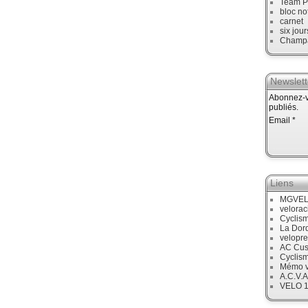
Team P
bloc no
carnet
six jour
Champ
Newslett
Abonnez-vo
publiés.
Email
Liens
MGVE
velora
Cyclis
La Dor
velopre
AC Cus
Cyclis
Mémo v
A.C.V.A
VELO 