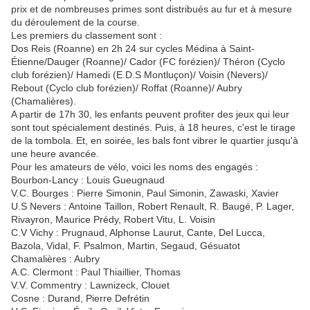
prix et de nombreuses primes sont distribués au fur et à mesure
du déroulement de la course.
Les premiers du classement sont :
Dos Reis (Roanne) en 2h 24 sur cycles Médina à Saint-
Étienne/Dauger (Roanne)/ Cador (FC forézien)/ Théron (Cyclo
club forézien)/ Hamedi (E.D.S Montluçon)/ Voisin (Nevers)/
Rebout (Cyclo club forézien)/ Roffat (Roanne)/ Aubry
(Chamalières).
A partir de 17h 30, les enfants peuvent profiter des jeux qui leur
sont tout spécialement destinés. Puis, à 18 heures, c'est le tirage
de la tombola. Et, en soirée, les bals font vibrer le quartier jusqu'à
une heure avancée.
Pour les amateurs de vélo, voici les noms des engagés :
Bourbon-Lancy : Louis Gueugnaud
V.C. Bourges : Pierre Simonin, Paul Simonin, Zawaski, Xavier
U.S Nevers : Antoine Taillon, Robert Renault, R. Baugé, P. Lager,
Rivayron, Maurice Prédy, Robert Vitu, L. Voisin
C.V Vichy : Prugnaud, Alphonse Laurut, Cante, Del Lucca,
Bazola, Vidal, F. Psalmon, Martin, Segaud, Gésuatot
Chamalières : Aubry
A.C. Clermont : Paul Thiaillier, Thomas
V.V. Commentry : Lawnizeck, Clouet
Cosne : Durand, Pierre Defrétin