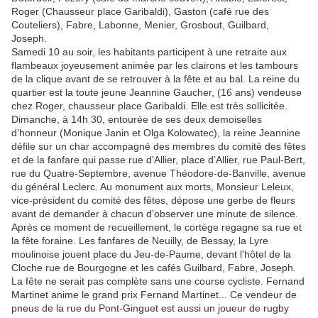
Roger (Chausseur place Garibaldi), Gaston (café rue des
Couteliers), Fabre, Labonne, Menier, Grosbout, Guilbard,
Joseph.
Samedi 10 au soir, les habitants participent à une retraite aux
flambeaux joyeusement animée par les clairons et les tambours
de la clique avant de se retrouver à la fête et au bal. La reine du
quartier est la toute jeune Jeannine Gaucher, (16 ans) vendeuse
chez Roger, chausseur place Garibaldi. Elle est très sollicitée.
Dimanche, à 14h 30, entourée de ses deux demoiselles
d’honneur (Monique Janin et Olga Kolowatec), la reine Jeannine
défile sur un char accompagné des membres du comité des fêtes
et de la fanfare qui passe rue d'Allier, place d’Allier, rue Paul-Bert,
rue du Quatre-Septembre, avenue Théodore-de-Banville, avenue
du général Leclerc. Au monument aux morts, Monsieur Leleux,
vice-président du comité des fêtes, dépose une gerbe de fleurs
avant de demander à chacun d’observer une minute de silence.
Après ce moment de recueillement, le cortège regagne sa rue et
la fête foraine. Les fanfares de Neuilly, de Bessay, la Lyre
moulinoise jouent place du Jeu-de-Paume, devant l'hôtel de la
Cloche rue de Bourgogne et les cafés Guilbard, Fabre, Joseph.
La fête ne serait pas complète sans une course cycliste. Fernand
Martinet anime le grand prix Fernand Martinet... Ce vendeur de
pneus de la rue du Pont-Ginguet est aussi un joueur de rugby