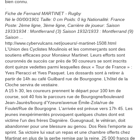
bien connu.
.
Fiche de Fernand MARTINET - Rugby
Né le 00/00/1901 Taille: 0 cm Poids: 0 kg Nationalité: France
Poste: 2ème ligne, 3ème ligne, Carrière de joueur: Saison
1933/1934 : Montferrand (3) Saison 1932/1933 : Montferrand (9)
Saison ...
http://www.cybervulcans.net/joueurs/-martinet-1508.html
L'Union des Cyclistes Moulinois et les commerçants sont des
soutiens efficaces pour Monsieur Martinet. Leurs efforts sont
couronnés de succès car près de 90 coureurs se sont inscrits
dont quinze vedettes parmi lesquelles deux « Tour de France » :
Yves Pieracci et Yves Pasquet. Les dossards sont à retirer à
partir de 14h au café Guilbard rue de Bourgogne. L’hôtel de la
Cloche servira de vestiaire.
A 15 h 30, les coureurs prennent le départ pour 100 km de
course, soit 40 fois le parcours rue de Bourgogne/boulevard
Jean-Jaurès/bourg d’Yzeure/avenue Émile-Zola/rue de
Foulet/Rue de Bourgogne. L'arrivée est prévue vers 17h 45. Les
jeunes inexpérimentés provoquent quelques chutes dont est
victime l'un des frères Dagnière. Gueugnaud, le vétéran, doit
abandonner pour une blessure au genou. Dos Reis l'emporte au
sprint. Sa victoire lui vaut un repas et une chambre offerts chez
Martinat en plus de la gerbe remise par la reine. 25 000 francs de