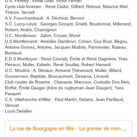
U.S. Firminy : Émile Grail, Victor Ferrari
Cyclo club forézien : René Cador, Gilbert, Rebout, Maurice Miel,
Théron, Vervelt
A.V. Fourchambault : A. Déchirat, Berniot
S.C. Lurcy-Lévis : Georges Gozard, Gnetti, Boudonnat, Millerand,
Robert, André, Chamignon
U.C. Montbrison : Jallon, Crozet, Morel
U.S Montferrand : Amédée Dambrun, Cohen, Guy Brun, Bégou,
Antoine Gomez, Antoine, Jacques Modolo, Parmentier, Rateau,
Bocheuk
E.D.S Montluçon : René Couraly, Émile et René Dagnière, Yves
Pieracci, Muller, Esbelin, René Souillat, Robert Hamedi
U.C. Moulins : A. Devaux, Armand Thévenard, Muller, Billard,
Gouverneur, Baptiste, Boucaumont, Desarce, Léraudi
Club routier de Roanne : Chavanis, Marcoux, Custodio Dos Reis,
Roffat, Émile Dauger (frère du rugbyman Jean Dauger), Yves
Pasquet
C.S. Villefranche d’Allier : Paul Martin, Delaire, Jean Parillaud,
Vénuat.
Louis Delallier
La rue de Bourgogne en fête - Le grenier de mon Moulins