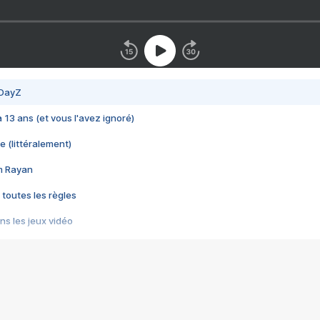
 DayZ
 a 13 ans (et vous l'avez ignoré)
e (littéralement)
im Rayan
 toutes les règles
s les jeux vidéo
us choquant de Rockstar ? - Le scandale BULLY
e plus moche de Steam
du RÊVE tourne au CAUCHEMAR