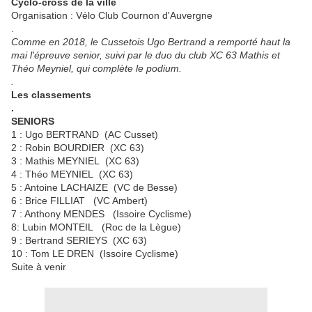
Cyclo-cross de la ville
Organisation : Vélo Club Cournon d'Auvergne
.
Comme en 2018, le Cussetois Ugo Bertrand a remporté haut la
mai l'épreuve senior, suivi par le duo du club XC 63 Mathis et
Théo Meyniel, qui complète le podium.
.
Les classements
.
SENIORS
1 : Ugo BERTRAND (AC Cusset)
2 : Robin BOURDIER (XC 63)
3 : Mathis MEYNIEL (XC 63)
4 : Théo MEYNIEL (XC 63)
5 : Antoine LACHAIZE (VC de Besse)
6 : Brice FILLIAT (VC Ambert)
7 : Anthony MENDES (Issoire Cyclisme)
8: Lubin MONTEIL (Roc de la Lègue)
9 : Bertrand SERIEYS (XC 63)
10 : Tom LE DREN (Issoire Cyclisme)
Suite à venir