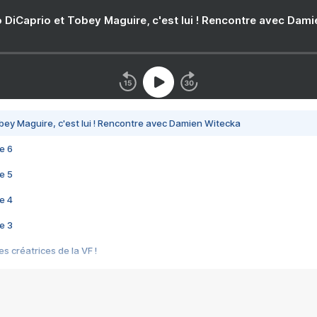
 DiCaprio et Tobey Maguire, c'est lui ! Rencontre avec Dam
bey Maguire, c'est lui ! Rencontre avec Damien Witecka
e 6
e 5
e 4
e 3
s créatrices de la VF !
e 2
e 1