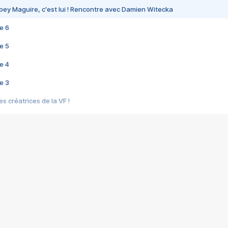
bey Maguire, c'est lui ! Rencontre avec Damien Witecka
e 6
e 5
e 4
e 3
s créatrices de la VF !
e 2
e 1
e Mektoub My Love arrive enfin ! Rencontre avec Shaïn Boumedine et Sal
i : après Toni en famille
elle réalise le bouleversant Dites lui que je l'aime
ais ! Rencontre autour de Vie privée de Rebecca Zlotowski