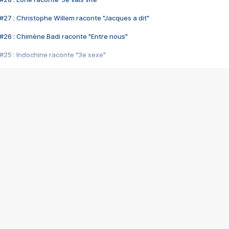
#27 : Christophe Willem raconte "Jacques a dit"
#26 : Chimène Badi raconte "Entre nous"
#25 : Indochine raconte "3e sexe"
#24 : Zaho raconte "C'est chelou"
#23 : Patrick Bruel raconte "Au café des délices"
#22 : Kyo raconte "Le chemin"
#21 : Nolwenn Leroy raconte "Cassé"
#20 : Patrick Hernandez raconte "Born to be alive"
#19 : Lorie raconte "Près de moi"
#18 : Michael Jones raconte "A nos actes manqués" (avec Jean-Jacque
#17 : Khaled raconte "Aïcha"
#16 : Corneille raconte "Parce qu'on vient de loin"