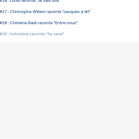
28 : Lorie raconte "Je vais vite"
#27 : Christophe Willem raconte "Jacques a dit"
#26 : Chimène Badi raconte "Entre nous"
#25 : Indochine raconte "3e sexe"
#24 : Zaho raconte "C'est chelou"
#23 : Patrick Bruel raconte "Au café des délices"
#22 : Kyo raconte "Le chemin"
#21 : Nolwenn Leroy raconte "Cassé"
#20 : Patrick Hernandez raconte "Born to be alive"
#19 : Lorie raconte "Près de moi"
#18 : Michael Jones raconte "A nos actes manqués" (avec Jean-Jacque
#17 : Khaled raconte "Aïcha"
#16 : Corneille raconte "Parce qu'on vient de loin"