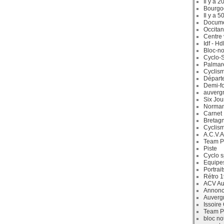
Il y a 2
Bourgo
Il y a 5
Docum
Occitan
Centre 
Idf - H
Bloc-no
Cyclo-S
Palmar
Cyclism
Départ
Demi-f
auverg
Six Jou
Norman
Carnet
Bretag
Cyclis
A.C.V.A
Team P
Piste
Cyclo s
Equipe
Portrait
Rétro 
ACV Aur
Annonc
Auverg
Issoire
Team P
bloc no