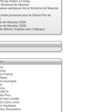
'Or du Poitou à Civray
, Nocturne de Mauriac
beaux vainqueur de la Nocturne de Mauriac
onde jeunesse pour le Grand Prix de
t
ne de Mauriac 2006
ne de Mauriac 2008
t le 38ème Trophée des Châteaux
ies
ne
ross
ès France
Alpes
ès Auvergne
in
ross
 PACA
ums Pros
ts hors comité
ès Cyclo-cross
e-Aquitaine
doc-Roussillon