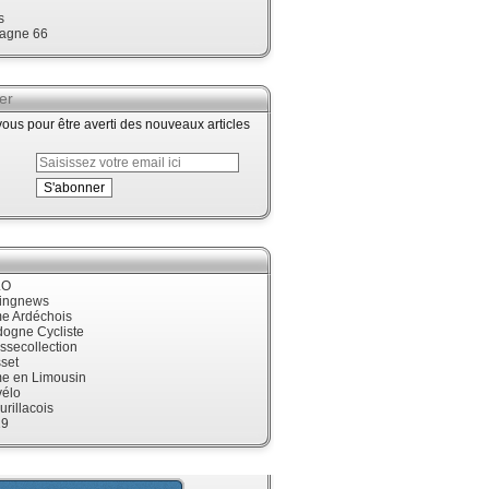
s
agne 66
er
us pour être averti des nouveaux articles
LO
cingnews
me Ardéchois
dogne Cycliste
ssecollection
set
me en Limousin
élo
urillacois
19