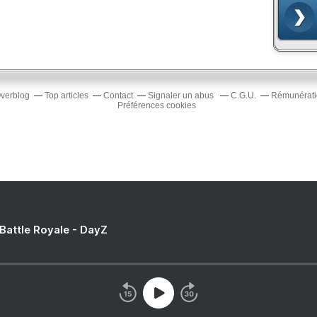
Overblog
Top articles
Contact
Signaler un abus
C.G.U.
Rémunératio
Préférences cookies
 Battle Royale - DayZ