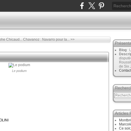
phe Chicaud...
Chavanoz : Navarro pour la... >>
Présenta
Blog
: 
Descri
disput
Roussil
de Six 
Contac
Le podium
Recherc
Articles
IOLINI
Montbri
Marcol
Ce soir