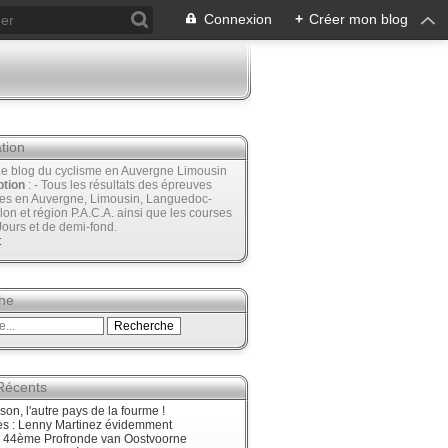
Connexion
+
Créer mon blog
tion
Le blog du cyclisme en Auvergne Limousin
ption
: - Tous les résultats des épreuves
ées en Auvergne, Limousin, Languedoc-
lon et région P.A.C.A. ainsi que les courses
Jours et de demi-fond.
t
he
 Récents
son, l'autre pays de la fourme !
ès : Lenny Martinez évidemment
, 44ème Profronde van Oostvoorne