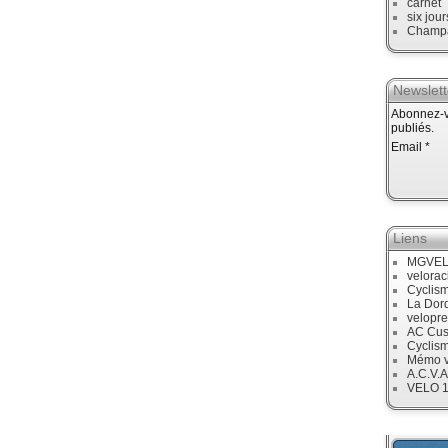
carnet
six jour
Champ
Newslett
Abonnez-vo
publiés.
Email
Liens
MGVE
velora
Cyclis
La Dor
velopre
AC Cus
Cyclis
Mémo v
A.C.V.A
VELO 