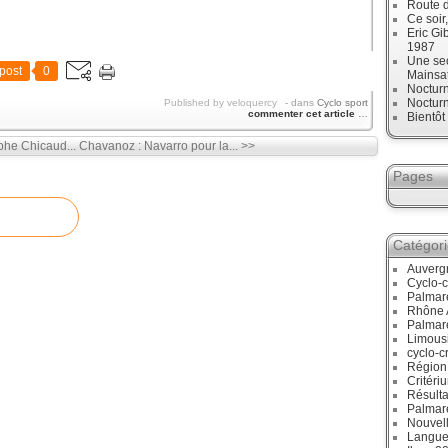
Route d
Ce soir
Eric Gi
1987
Une sec
post
0
Mainsa
Noctur
Noctur
Published by veloquercy
-
dans
Cyclo sport
commenter cet article
…
Bientô
phe Chicaud...
Chavanoz : Navarro pour la... >>
Pages
Catégor
Auverg
Cyclo-c
Palmar
Rhône 
Palmar
Limous
cyclo-c
Région
Critéri
Résulta
Palmar
Nouvell
Langue