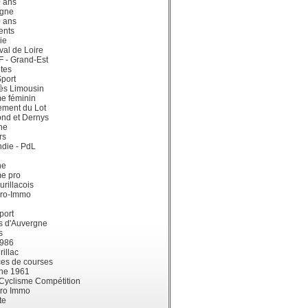
0 ans
gne
0 ans
ents
ie
val de Loire
dF - Grand-Est
tes
port
ès Limousin
e féminin
ement du Lot
ond et Dernys
ne
rs
die - PdL
ne
me pro
urillacois
ro-Immo
port
s d'Auvergne
s
1986
illac
es de courses
ne 1961
 Cyclisme Compétition
ro Immo
te