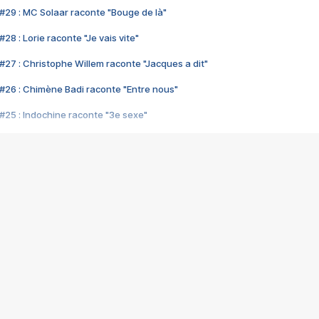
#29 : MC Solaar raconte "Bouge de là"
28 : Lorie raconte "Je vais vite"
#27 : Christophe Willem raconte "Jacques a dit"
#26 : Chimène Badi raconte "Entre nous"
#25 : Indochine raconte "3e sexe"
#24 : Zaho raconte "C'est chelou"
#23 : Patrick Bruel raconte "Au café des délices"
#22 : Kyo raconte "Le chemin"
#21 : Nolwenn Leroy raconte "Cassé"
#20 : Patrick Hernandez raconte "Born to be alive"
#19 : Lorie raconte "Près de moi"
#18 : Michael Jones raconte "A nos actes manqués" (avec Jean-Jacque