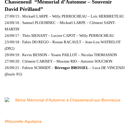
Chasseneuil “Mémorial d’Automne – Souvenir
David Périllaud”
27/09/15 : Mickaël LARPE – Willy PERROCHEAU – Loïc HERBRETEAU
24/09/16 : Samuel PLOUHINEC – Mickaël LARPE – Clément SAINT-
MARTIN
24/09/17 : Théo MENANT – Lucien CAPOT – Willy PERROCHEAU
23/09/18 : Fabio DO REGO – Ronan RACAULT – Jean-Lou WATRELOT
(DN2)
29/09/19 : Kevin BESSON – Yoann PAILLOT – Nicolas THOMASSON
27/09/20 : Clément CARISEY – Maxime RIO – Antonin SOUCHON
26/09/21 : Fabien SCHMIDT –
Bérenger BROSSEL
– Luca DE VINCENZI
(finale N3)
#Nouvelle-Aquitaine