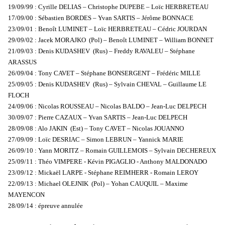
19/09/99 : Cyrille DELIAS – Christophe DUPEBE – Loïc HERBRETEAU
17/09/00 : Sébastien BORDES – Yvan SARTIS – Jérôme BONNACE
23/09/01 : Benoît LUMINET – Loïc HERBRETEAU – Cédric JOURDAN
29/09/02 : Jacek MORAJKO (Pol) – Benoît LUMINET – William BONNET
21/09/03 : Denis KUDASHEV (Rus) – Freddy RAVALEU – Stéphane
ARASSUS
26/09/04 : Tony CAVET – Stéphane BONSERGENT – Frédéric MILLE
25/09/05 : Denis KUDASHEV (Rus) – Sylvain CHEVAL – Guillaume LE
FLOCH
24/09/06 : Nicolas ROUSSEAU – Nicolas BALDO – Jean-Luc DELPECH
30/09/07 : Pierre CAZAUX – Yvan SARTIS – Jean-Luc DELPECH
28/09/08 : Alo JAKIN (Est) – Tony CAVET – Nicolas JOUANNO
27/09/09 : Loïc DESRIAC – Simon LEBRUN – Yannick MARIE
26/09/10 : Yann MORITZ – Romain GUILLEMOIS – Sylvain DECHEREUX
25/09/11 : Théo VIMPERE - Kévin PIGAGLIO - Anthony MALDONADO
23/09/12 : Mickaël LARPE - Stéphane REIMHERR - Romain LEROY
22/09/13 : Michael OLEJNIK (Pol) – Yohan CAUQUIL – Maxime
MAYENCON
28/09/14 : épreuve annulée