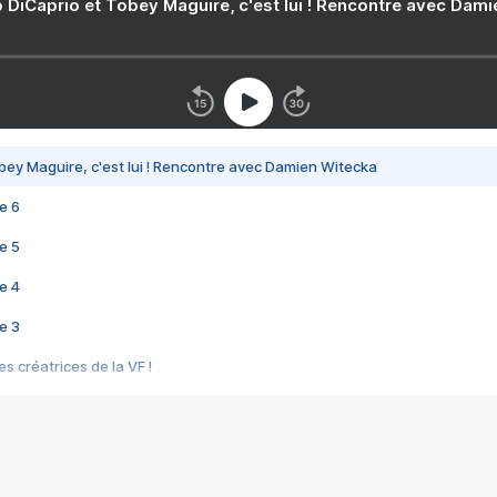
 DiCaprio et Tobey Maguire, c'est lui ! Rencontre avec Dam
bey Maguire, c'est lui ! Rencontre avec Damien Witecka
e 6
e 5
e 4
e 3
s créatrices de la VF !
e 2
e 1
e Mektoub My Love arrive enfin ! Rencontre avec Shaïn Boumedine et Sal