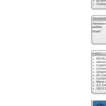
six jour
Champ
Newslett
Abonnez-vo
publiés.
Email
Liens
MGVE
velora
Cyclis
La Dor
velopre
AC Cus
Cyclis
Mémo v
A.C.V.A
VELO 