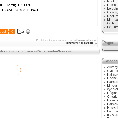
Noctur
Demain,
ID – Lomig LE CLEC’H
Le palm
m LE CAM – Samuel LE PAGE
Ce soir
Noctur
Mauriac
Goffin
Le Crit
post
0
Published by veloquercy
-
dans
Palmarès France
Pages
commenter cet article
…
des sponsors...
Critérium d'Argentré-du-Plessis >>
Catégor
Auverg
Cyclo-c
Palmar
Rhône 
Palmar
Limous
cyclo-c
Région
Critéri
Résulta
Palmar
Nouvell
Langue
Il y a 2