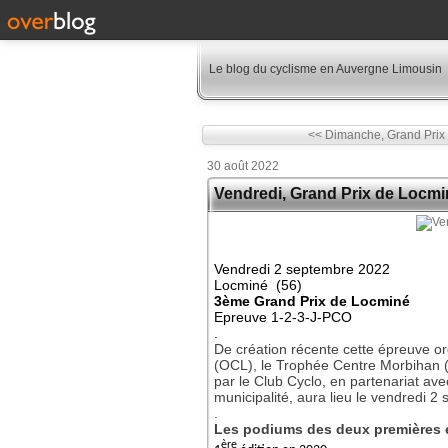
Le blog du cyclisme en Auvergne Limousin
<< Dimanche, Grand Prix 
30 août 2022
Vendredi, Grand Prix de Locmi
Vendredi 2 septembre 2022
Locminé (56)
3ème Grand Prix de Locminé
Epreuve 1-2-3-J-PCO
.
De création récente cette épreuve o
(OCL), le Trophée Centre Morbihan (
par le Club Cyclo, en partenariat av
municipalité, aura lieu le vendredi 
.
Les podiums des deux premières 
ère