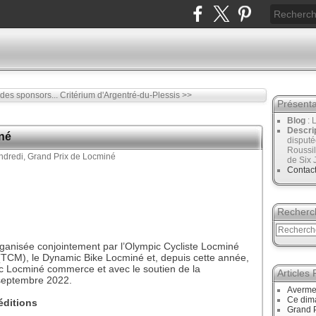
des sponsors...
Critérium d'Argentré-du-Plessis >>
Présenta
Blog
: 
Descri
né
disput
Roussil
de Six 
Contac
Recherc
rganisée conjointement par l’Olympic Cycliste Locminé
TCM), le Dynamic Bike Locminé et, depuis cette année,
ec Locminé commerce et avec le soutien de la
Articles
2 septembre 2022.
Avermes
Ce dim
éditions
Grand P