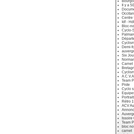
Bourgo
Il y a 5
Docum
Occitan
Centre 
Idf - H
Bloc-no
Cyclo-S
Palmar
Départ
Cyclism
Demi-f
auverg
Six Jou
Norman
Carnet
Bretag
Cyclis
A.C.V.A
Team P
Piste
Cyclo s
Equipe
Portrait
Rétro 
ACV Aur
Annonc
Auverg
Issoire
Team P
bloc no
carnet