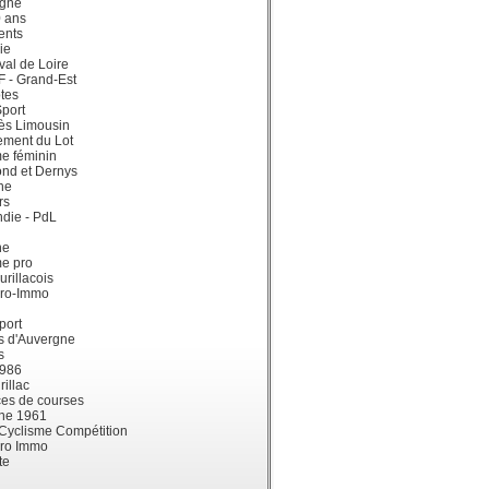
gne
0 ans
ents
ie
val de Loire
dF - Grand-Est
tes
port
ès Limousin
ement du Lot
e féminin
ond et Dernys
ne
rs
die - PdL
ne
me pro
urillacois
ro-Immo
port
s d'Auvergne
s
1986
illac
es de courses
ne 1961
 Cyclisme Compétition
ro Immo
te