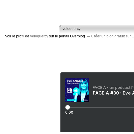
veloquercy
Voir le profil de
veloquercy
sur le portail Overblog
Créer un blog gratuit sur 
FACE A - un podcast 
FACE A #30 : Eve A
0:00