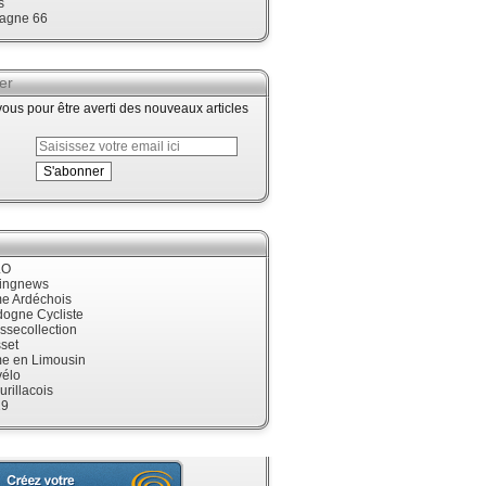
s
agne 66
er
us pour être averti des nouveaux articles
LO
cingnews
me Ardéchois
dogne Cycliste
ssecollection
set
me en Limousin
élo
urillacois
19