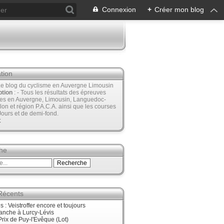
Connexion
+
Créer mon blog
tion
Le blog du cyclisme en Auvergne Limousin
ption
: - Tous les résultats des épreuves
ées en Auvergne, Limousin, Languedoc-
lon et région P.A.C.A. ainsi que les courses
Jours et de demi-fond.
t
he
 Récents
 : Veistroffer encore et toujours
anche à Lurcy-Lévis
rix de Puy-l'Evêque (Lot)