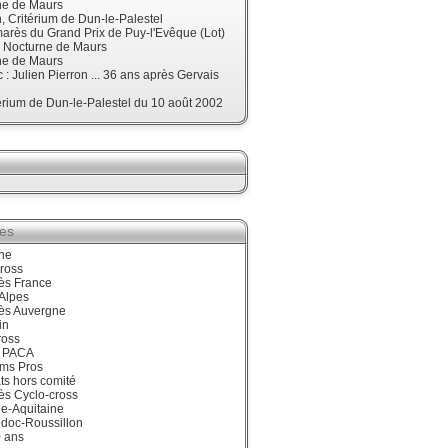
ne de Maurs
 Critérium de Dun-le-Palestel
arès du Grand Prix de Puy-l'Evêque (Lot)
, Nocturne de Maurs
ne de Maurs
 : Julien Pierron ... 36 ans après Gervais
érium de Dun-le-Palestel du 10 août 2002
ies
ne
ross
ès France
Alpes
ès Auvergne
in
ross
 PACA
ums Pros
ts hors comité
ès Cyclo-cross
e-Aquitaine
doc-Roussillon
0 ans