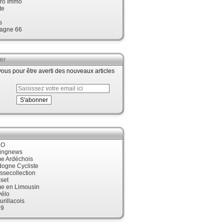
ro Immo
te
s
agne 66
er
us pour être averti des nouveaux articles
LO
cingnews
me Ardéchois
dogne Cycliste
ssecollection
set
me en Limousin
élo
urillacois
19