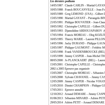
Les derniers podiums
14/05/1987 : Claude CARLIN – Martial GAYA
10/05/1988 : Franck BOUCANVILLE – Jean-
16/05/1989 : Greg LEMOND (USA) – Gilbe
15/05/1990 : Martial GAYANT – Pierangelo 
21/05/1991 : Philippe BOUVATIER – Jean-C
19/05/1992 : Christophe CAPELLE – Gilbe
18/05/1993 : Djamolidine ABDOUJAPAROV (
17/05/1994 : Francis MOREAU – Oleg KOZL
16/05/1995 : Thierry MARIE – Laurent PILL
14/05/1996 : Jacky DURAND – Philippe GA
13/05/1997 : Philippe GAUMONT – Frédéri
12/05/1998 : Frank VANDENBROUCKE (BEL)
11/05/1999 : Jimmy CASPER – Jean-Michel 
08/05/2000 : Jo PLANCKAERT (BEL) – Laur
15/05/2001 : Christophe CAPELLE – Christ
2002 à 2005 Epreuve pas organisée
15/05/2007 : Christophe MOREAU – Sébastie
13/05/2008 : Sylvain CHAVANEL – Jimmy C
12/05/2009 : Jimmy CASPER – Nicolas VO
11/05/2010 : Dimitri CHAMPION – Philippe 
17/05/2011 : Epreuve annulée
12/10/2012 : Arnaud DEMARE – Jimmy CASPE
01/06/2013 : Sébastien MINARD – Adrien P
29/05/2014 : Adrien PETIT – Arnaud DEMARE