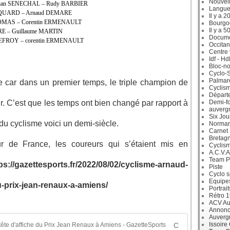
Nouvell
lorian SENECHAL – Rudy BARBIER
Langue
COQUARD – Arnaud DEMARE
Il y a 2
THOMAS – Corentin ERMENAULT
Bourgo
Il y a 5
RE – Guillaume MARTIN
Docum
SNEFROY – corentin ERMENAULT
Occitan
Centre 
Idf - H
Bloc-no
Cyclo-S
Palmar
le car dans un premier temps, le triple champion de
Cyclism
Départ
r. C’est que les temps ont bien changé par rapport à
Demi-f
auverg
Six Jou
du cyclisme voici un demi-siècle.
Norman
Carnet
Bretag
r de France, les coureurs qui s’étaient mis en
Cyclis
A.C.V.A
Team P
s://gazettesports.fr/2022/08/02/cyclisme-arnaud-
Piste
Cyclo s
Equipe
u-prix-jean-renaux-a-amiens/
Portrait
Rétro 
ACV Aur
Annonc
Auverg
Issoire
CYCLISME : Arnaud Démare sera la tête d'affiche du Prix Jean Renaux à Amiens - GazetteSports