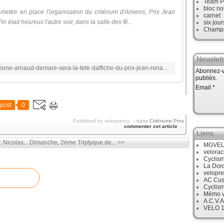
Team P
bloc no
ettre en place l'organisation du critérium d'Amiens, Prix Jean
carnet
 était heureux l'autre soir, dans la salle des fê...
six jour
Champ
Newslett
https://gazettesports.fr/2022/08/02/cyclisme-arnaud-demare-sera-la-tete-daffiche-du-prix-jean-renaux-a-amiens/
Abonnez-vo
publiés.
Email
post
0
Published by veloquercy
-
dans
Critériums Pros
commenter cet article
…
Liens
 Nicolas...
Dimanche, 2ème Triptyque de... >>
MGVE
velora
Cyclis
La Dor
velopre
AC Cus
Cyclis
Mémo v
A.C.V.A
VELO 