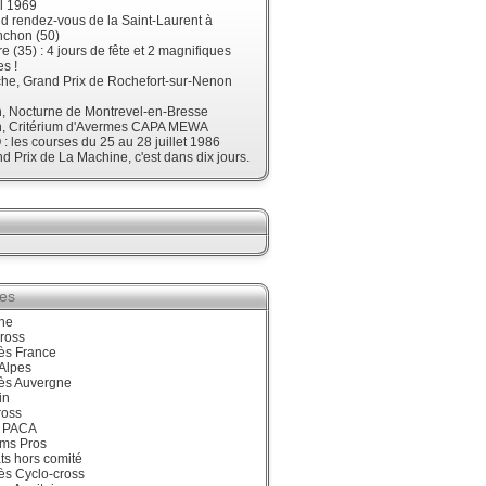
l 1969
d rendez-vous de la Saint-Laurent à
nchon (50)
re (35) : 4 jours de fête et 2 magnifiques
s !
he, Grand Prix de Rochefort-sur-Nenon
, Nocturne de Montrevel-en-Bresse
, Critérium d'Avermes CAPA MEWA
 les courses du 25 au 28 juillet 1986
d Prix de La Machine, c'est dans dix jours.
ies
ne
ross
ès France
Alpes
ès Auvergne
in
ross
 PACA
ums Pros
ts hors comité
ès Cyclo-cross