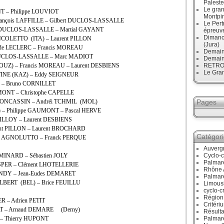
Paleste
Le gran
NT – Philippe LOUVIOT
Montpi
François LAFFILLE – Gilbert DUCLOS-LASSALLE
Le Pert
rt DUCLOS-LASSALLE – Martial GAYANT
épreuve
Dimanc
BINCOLETTO (ITA) – Laurent PILLON
(Jura)
laude LECLERC – Francis MOREAU
Demain
rt DUCLOS-LASSALLE – Marc MADIOT
Demain
OUZ) – Francis MOREAU – Laurent DESBIENS
RETRO :
Le Gran
ITINE (KAZ) – Eddy SEIGNEUR
ON – Bruno CORNILLET
UMONT – Christophe CAPELLE
c MONCASSIN – Andréi TCHMIL (MOL)
Pages
 – Philippe GAUMONT – Pascal HERVE
THILLOY – Laurent DESBIENS
ent PILLON – Laurent BROCHARD
Catégor
ophe AGNOLUTTO – Franck PERQUE
Auverg
n MINARD – Sébastien JOLY
Cyclo-c
Palmar
ASPER – Clément LHOTELLERIE
Rhône 
GONDY – Jean-Eudes DEMARET
Palmar
GILBERT (BEL) – Brice FEUILLU
Limous
cyclo-c
Région
R – Adrien PETIT
Critéri
ETIT – Arnaud DEMARE (Derny)
Résulta
 – Thierry HUPONT
Palmar