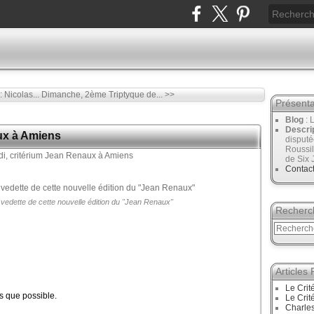
 Nicolas...
Dimanche, 2ème Triptyque de... >>
Présenta
Blog
: 
Descri
ux à Amiens
disput
Roussil
de Six 
Contac
vedette de cette nouvelle édition du "Jean Renaux"
Recherc
Articles
Le Crit
s que possible.
Le Crit
Charles