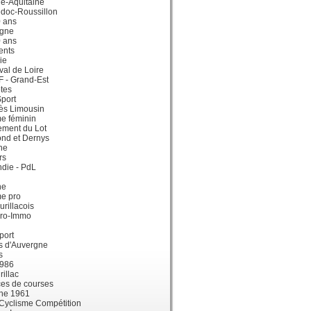
e-Aquitaine
doc-Roussillon
0 ans
gne
0 ans
ents
ie
val de Loire
dF - Grand-Est
tes
port
ès Limousin
e féminin
ement du Lot
ond et Dernys
ne
rs
die - PdL
ne
me pro
urillacois
ro-Immo
port
s d'Auvergne
s
1986
illac
es de courses
ne 1961
 Cyclisme Compétition