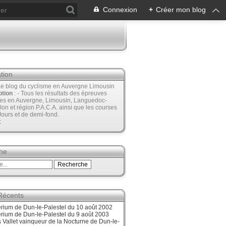
Connexion
+
Créer mon blog
tion
Le blog du cyclisme en Auvergne Limousin
ption
: - Tous les résultats des épreuves
ées en Auvergne, Limousin, Languedoc-
lon et région P.A.C.A. ainsi que les courses
Jours et de demi-fond.
t
he
 Récents
érium de Dun-le-Palestel du 10 août 2002
érium de Dun-le-Palestel du 9 août 2003
 Vallet vainqueur de la Nocturne de Dun-le-