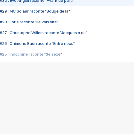
#30 : Eve Angeli raconte "Avant de partir"
#29 : MC Solaar raconte "Bouge de là"
28 : Lorie raconte "Je vais vite"
#27 : Christophe Willem raconte "Jacques a dit"
#26 : Chimène Badi raconte "Entre nous"
#25 : Indochine raconte "3e sexe"
#24 : Zaho raconte "C'est chelou"
#23 : Patrick Bruel raconte "Au café des délices"
#22 : Kyo raconte "Le chemin"
#21 : Nolwenn Leroy raconte "Cassé"
#20 : Patrick Hernandez raconte "Born to be alive"
#19 : Lorie raconte "Près de moi"
#18 : Michael Jones raconte "A nos actes manqués" (avec Jean-Jacque