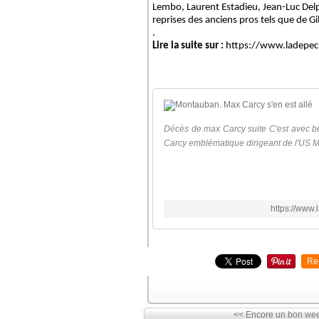
Lembo, Laurent Estadieu, Jean-Luc Delpec
reprises des anciens pros tels que de G
.
Lire la suite sur :
https://www.ladepec
Décès de max Carcy suite C'est avec b
Carcy emblématique dirigeant de l'US Mo
https://www
Re
<< Encore un bon wee