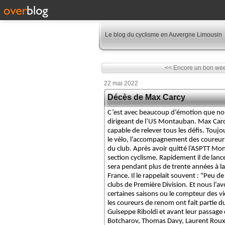
Le blog du cyclisme en Auvergne Limousin
<< Encore un bon wee
22 mai 2022
Décès de Max Carcy
C’est avec beaucoup d’émotion que no
dirigeant de l’US Montauban. Max Carcy a
capable de relever tous les défis. Toujo
le vélo, l’accompagnement des coureurs 
du club. Après avoir quitté l’ASPTT Mon
section cyclisme. Rapidement il de lance
sera pendant plus de trente années à la t
France. Il le rappelait souvent : "Peu 
clubs de Première Division. Et nous l’a
certaines saisons ou le compteur des vict
les coureurs de renom ont fait partie 
Guiseppe Riboldi et avant leur passage 
Botcharov, Thomas Davy, Laurent Roux, 