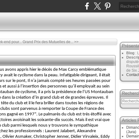
k-end pour...
Grand Prix des Mutuelles de... >>
Présenta
Blog
: 
Descri
disput
Roussil
us avons appris hier le décès de Max Carcy emblématique
de Six 
Contac
vait le cyclisme dans la peau. Infatigable dirigeant, il était
urs sur le pont, Il n’a jamais compté ses heures passées pour
et aussi à l’insertion des personnes qu’il employait au sein
tauban de cyclisme, il a pris la présidence de l’US Montauban
Recherc
 dans la création d’in grand club et de grandes épreuves. Il
ête du club et il le fera briller dans toutes les régions de
de clubs sont parvenus à remporter la Coupe de France des
vons gagné en 1997". Le palmarès du club est très étoffé avec
oires avoisinait les soixante-dix succès. Mais il est vrai que
Articles
du club parmi lesquels nous y trouvons le sympathique
Dimanc
chez les professionnels : Laurent Jalabert, Alexandre
(Jura)
Demain
Olivier Asmaker, Christopher Jenner, Didier Virvaleix, Eddy