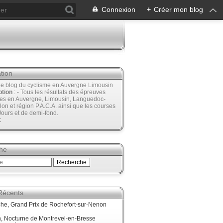
Connexion
+
Créer mon blog
tion
Le blog du cyclisme en Auvergne Limousin
ption
: - Tous les résultats des épreuves
ées en Auvergne, Limousin, Languedoc-
lon et région P.A.C.A. ainsi que les courses
Jours et de demi-fond.
t
he
 Récents
he, Grand Prix de Rochefort-sur-Nenon
, Nocturne de Montrevel-en-Bresse