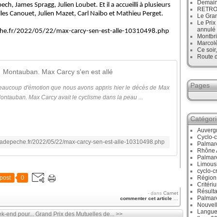
Demain
h, James Spragg, Julien Loubet. Et il a accueilli à plusieurs
RETRO :
illes Canouet, Julien Mazet, Carl Naibo et Mathieu Perget.
Le Gran
Le Prix
annulé
he.fr/2022/05/22/max-carcy-sen-est-alle-10310498.php
Montbri
Marcol
Ce soir
Route d
Montauban. Max Carcy s'en est allé
Pages
eaucoup d'émotion que nous avons appris hier le décès de Max
ntauban. Max Carcy avait le cyclisme dans la peau ...
Catégor
Auverg
Cyclo-c
.ladepeche.fr/2022/05/22/max-carcy-sen-est-alle-10310498.php
Palmar
Rhône 
Palmar
Limous
cyclo-c
post
0
Région
Critéri
Résulta
-
dans
Carnet
Palmar
commenter cet article
…
Nouvell
Langue
k-end pour...
Grand Prix des Mutuelles de... >>