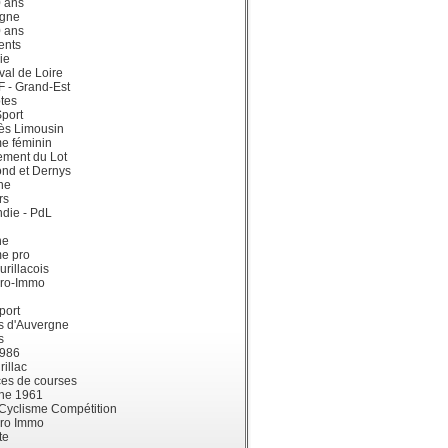
0 ans
gne
0 ans
ents
ie
val de Loire
dF - Grand-Est
tes
port
ès Limousin
e féminin
ement du Lot
ond et Dernys
ne
rs
die - PdL
ne
me pro
urillacois
ro-Immo
port
s d'Auvergne
s
1986
illac
es de courses
ne 1961
 Cyclisme Compétition
ro Immo
te