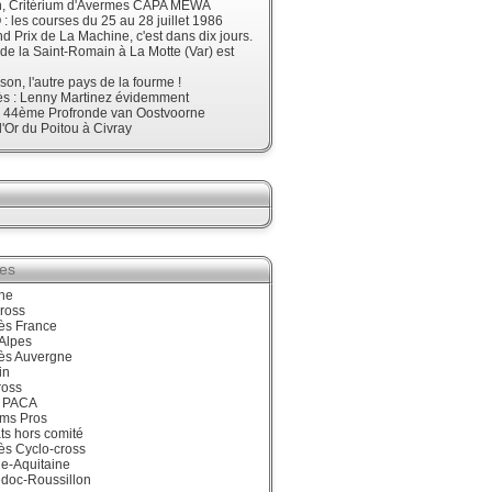
, Critérium d'Avermes CAPA MEWA
 les courses du 25 au 28 juillet 1986
d Prix de La Machine, c'est dans dix jours.
 de la Saint-Romain à La Motte (Var) est
son, l'autre pays de la fourme !
ès : Lenny Martinez évidemment
, 44ème Profronde van Oostvoorne
'Or du Poitou à Civray
ies
ne
ross
ès France
Alpes
ès Auvergne
in
ross
 PACA
ums Pros
ts hors comité
ès Cyclo-cross
e-Aquitaine
doc-Roussillon