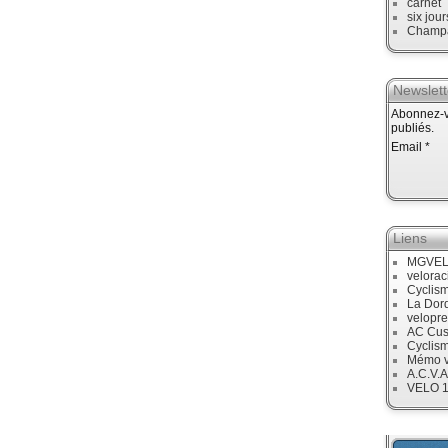
carnet
six jour
Champ
Newslett
Abonnez-vo
publiés.
Email
Liens
MGVE
velora
Cyclis
La Dor
velopre
AC Cus
Cyclis
Mémo v
A.C.V.A
VELO 