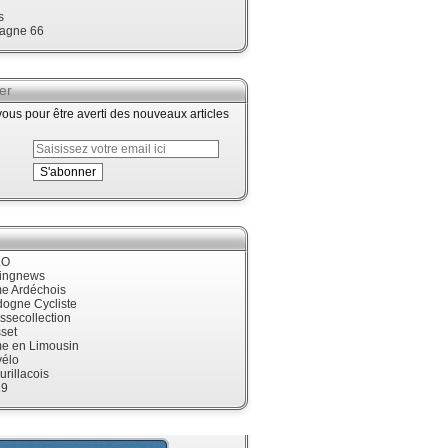
s
agne 66
er
us pour être averti des nouveaux articles
LO
cingnews
me Ardéchois
dogne Cycliste
ssecollection
set
me en Limousin
élo
urillacois
19