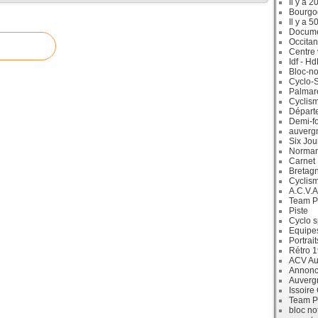
Il y a 2
Bourgo
Il y a 5
Docum
Occitan
Centre 
Idf - H
Bloc-no
Cyclo-S
Palmar
Cyclism
Départ
Demi-f
auverg
Six Jou
Norman
Carnet
Bretag
Cyclis
A.C.V.A
Team P
Piste
Cyclo s
Equipe
Portrait
Rétro 
ACV Aur
Annonc
Auverg
Issoire
Team P
bloc no