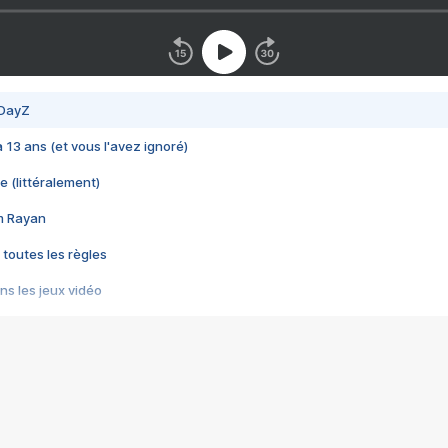
 DayZ
 a 13 ans (et vous l'avez ignoré)
e (littéralement)
im Rayan
 toutes les règles
s les jeux vidéo
us choquant de Rockstar ? - Le scandale BULLY
e plus moche de Steam
du RÊVE tourne au CAUCHEMAR
pendant 8 heures