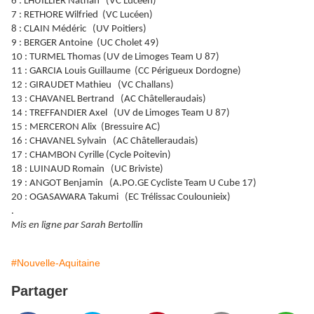
6 : LHUILLIER Nathan (VC Lucéen)
7 : RETHORE Wilfried (VC Lucéen)
8 : CLAIN Médéric (UV Poitiers)
9 : BERGER Antoine (UC Cholet 49)
10 : TURMEL Thomas (UV de Limoges Team U 87)
11 : GARCIA Louis Guillaume (CC Périgueux Dordogne)
12 : GIRAUDET Mathieu (VC Challans)
13 : CHAVANEL Bertrand (AC Châtelleraudais)
14 : TREFFANDIER Axel (UV de Limoges Team U 87)
15 : MERCERON Alix (Bressuire AC)
16 : CHAVANEL Sylvain (AC Châtelleraudais)
17 : CHAMBON Cyrille (Cycle Poitevin)
18 : LUINAUD Romain (UC Briviste)
19 : ANGOT Benjamin (A.PO.GE Cycliste Team U Cube 17)
20 : OGASAWARA Takumi (EC Trélissac Coulounieix)
.
Mis en ligne par Sarah Bertollin
#Nouvelle-Aquitaine
Partager