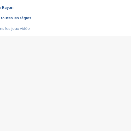
im Rayan
 toutes les règles
s les jeux vidéo
us choquant de Rockstar ? - Le scandale BULLY
e plus moche de Steam
du RÊVE tourne au CAUCHEMAR
pendant 8 heures
it… à tort
umiliés par un jeu vidéo
ire - Final Fantasy 8
ti un empire - Age of Empires
story DOFUS