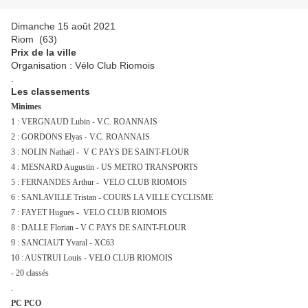
Dimanche 15 août 2021
Riom (63)
Prix de la ville
Organisation : Vélo Club Riomois
.
Les classements
Minimes
1 : VERGNAUD Lubin - V.C. ROANNAIS
2 : GORDONS Elyas - V.C. ROANNAIS
3 : NOLIN Nathaël - V C PAYS DE SAINT-FLOUR
4 : MESNARD Augustin - US METRO TRANSPORTS
5 : FERNANDES Arthur - VELO CLUB RIOMOIS
6 : SANLAVILLE Tristan - COURS LA VILLE CYCLISME
7 : FAYET Hugues - VELO CLUB RIOMOIS
8 : DALLE Florian - V C PAYS DE SAINT-FLOUR
9 : SANCIAUT Yvaral - XC63
10 : AUSTRUI Louis - VELO CLUB RIOMOIS
- 20 classés
.
PC PCO