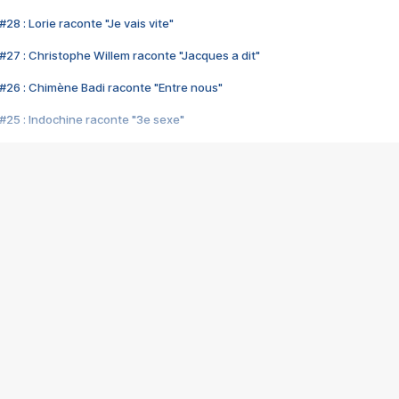
28 : Lorie raconte "Je vais vite"
#27 : Christophe Willem raconte "Jacques a dit"
#26 : Chimène Badi raconte "Entre nous"
#25 : Indochine raconte "3e sexe"
#24 : Zaho raconte "C'est chelou"
#23 : Patrick Bruel raconte "Au café des délices"
#22 : Kyo raconte "Le chemin"
#21 : Nolwenn Leroy raconte "Cassé"
#20 : Patrick Hernandez raconte "Born to be alive"
#19 : Lorie raconte "Près de moi"
#18 : Michael Jones raconte "A nos actes manqués" (avec Jean-Jacque
#17 : Khaled raconte "Aïcha"