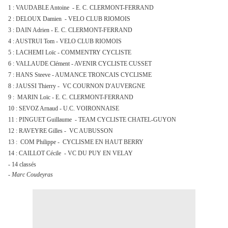
1 : VAUDABLE Antoine - E. C. CLERMONT-FERRAND
2 : DELOUX Damien - VELO CLUB RIOMOIS
3 : DAIN Adrien - E. C. CLERMONT-FERRAND
4 : AUSTRUI Tom - VELO CLUB RIOMOIS
5 : LACHEMI Loïc - COMMENTRY CYCLISTE
6 : VALLAUDE Clément - AVENIR CYCLISTE CUSSET
7 : HANS Steeve - AUMANCE TRONCAIS CYCLISME
8 : JAUSSI Thierry - VC COURNON D'AUVERGNE
9 : MARIN Loïc - E. C. CLERMONT-FERRAND
10 : SEVOZ Arnaud - U.C. VOIRONNAISE
11 : PINGUET Guillaume - TEAM CYCLISTE CHATEL-GUYON
12 : RAVEYRE Gilles - VC AUBUSSON
13 : COM Philippe - CYCLISME EN HAUT BERRY
14 : CAILLOT Cécile - VC DU PUY EN VELAY
- 14 classés
- Marc Coudeyras