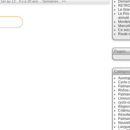
. 1er au 12...
Il y a 20 ans ... Semaines... >>
Demain
RETRO :
Le Gran
Le Prix
annulé
Montbri
Marcol
Ce soir
Route d
Pages
Catégor
Auverg
Cyclo-c
Palmar
Rhône 
Palmar
Limous
cyclo-c
Région
Critéri
Résulta
Palmar
Nouvell
Langue