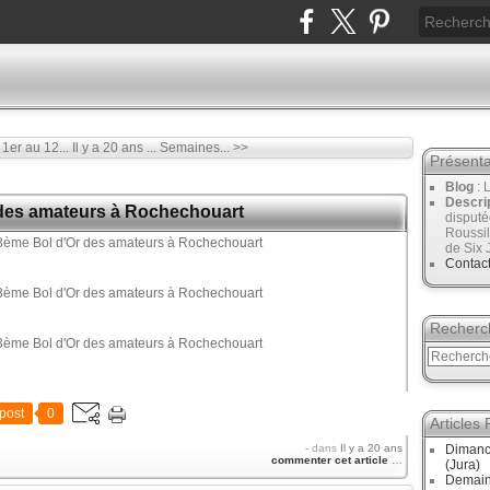
. 1er au 12...
Il y a 20 ans ... Semaines... >>
Présenta
Blog
: 
Descri
Or des amateurs à Rochechouart
disput
Roussil
de Six 
Contac
Recherc
post
0
Articles
-
dans
Il y a 20 ans
Dimanc
commenter cet article
…
(Jura)
Demain