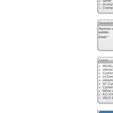
carnet
six jour
Champ
Newslett
Abonnez-vo
publiés.
Email
Liens
MGVE
velora
Cyclis
La Dor
velopre
AC Cus
Cyclis
Mémo v
A.C.V.A
VELO 