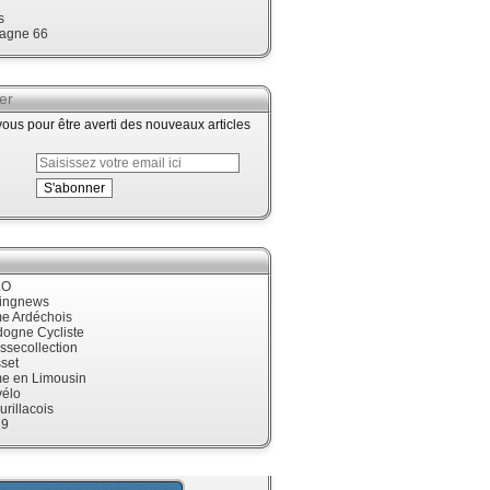
s
agne 66
er
us pour être averti des nouveaux articles
LO
cingnews
me Ardéchois
dogne Cycliste
ssecollection
set
me en Limousin
élo
urillacois
19