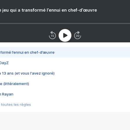
e jeu qui a transformé l’ennui en chef-d’œuvre
nsformé l’ennui en chef-d’œuvre
 DayZ
 a 13 ans (et vous l'avez ignoré)
e (littéralement)
im Rayan
 toutes les règles
s les jeux vidéo
us choquant de Rockstar ? - Le scandale BULLY