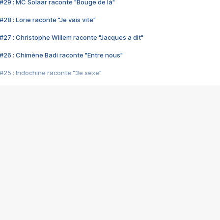
#29 : MC Solaar raconte "Bouge de là"
28 : Lorie raconte "Je vais vite"
#27 : Christophe Willem raconte "Jacques a dit"
#26 : Chimène Badi raconte "Entre nous"
#25 : Indochine raconte "3e sexe"
#24 : Zaho raconte "C'est chelou"
#23 : Patrick Bruel raconte "Au café des délices"
#22 : Kyo raconte "Le chemin"
#21 : Nolwenn Leroy raconte "Cassé"
#20 : Patrick Hernandez raconte "Born to be alive"
#19 : Lorie raconte "Près de moi"
#18 : Michael Jones raconte "A nos actes manqués" (avec Jean-Jacque
#17 : Khaled raconte "Aïcha"