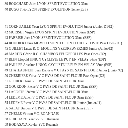
39 BOUCHARD Jules LYON SPRINT EVOLUTION 3ème
40 BUGG Théo LYON SPRINT EVOLUTION 3ème (ESP)
)
41 CORNUAILLE Yoen LYON SPRINT EVOLUTION Junior (Junior D1/J2
42 MORISET Virgile LYON SPRINT EVOLUTION 3ème (ESP)
43 PARRISH Jack LYON SPRINT EVOLUTION 3ème (ESP)
44 ROUDIER Denis MGVELO MONTLUCON CLUB CYCLISTE Pass Open (D1)
45 GUILLET Lucas R. O. MOULINS YZEURE AVERMES Junior (Junior/J2)
46 MARTIN Cédric R.O. CHAMBON FEUGEROLLES Pass Open (D2)
47 BLIN Léopold UNION CYCLISTE LE PUY EN VELAY 3ème (ESP)
48 PAILLER Anselme UNION CYCLISTE LE PUY EN VELAY 3ème (ESP)
49 CHATEAUNEUF Jean Baptiste V C PAYS DE SAINT-FLOUR Junior (Junior/J2)
50 CHERRIERE Yohan V C PAYS DE SAINT-FLOUR Pass Open (D2)
51 GILIBERT Joris V C PAYS DE SAINT-FLOUR 3ème
52 GOURDON Pierre V C PAYS DE SAINT-FLOUR 3ème (ESP)
53 LACOSTE Jérémie V C PAYS DE SAINT-FLOUR 3ème
54 LEDEME Julien V C PAYS DE SAINT-FLOUR 3ème (ESP)
55 LEDEME Pierre V C PAYS DE SAINT-FLOUR Junior (Junior/J1)
56 SALAT Bastien V C PAYS DE SAINT-FLOUR 3ème (ESP)
57 CHELLE Vincent V.C. ROANNAIS
58 GUICHARD Yannick VC Roannais
59 HODASAVA Xavier (VC Roannais