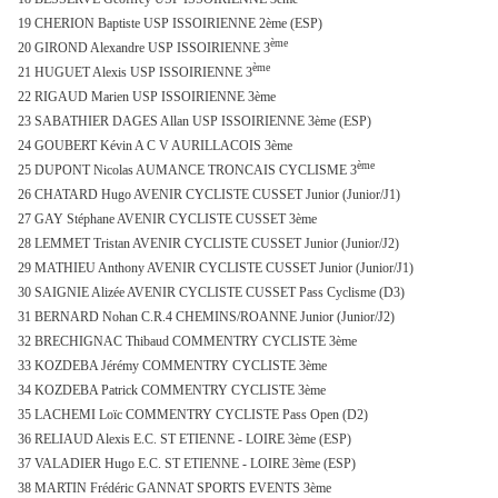
19 CHERION Baptiste USP ISSOIRIENNE 2ème (ESP)
ème
20 GIROND Alexandre USP ISSOIRIENNE 3
ème
21 HUGUET Alexis USP ISSOIRIENNE 3
22 RIGAUD Marien USP ISSOIRIENNE 3ème
23 SABATHIER DAGES Allan USP ISSOIRIENNE 3ème (ESP)
24 GOUBERT Kévin A C V AURILLACOIS 3ème
ème
25 DUPONT Nicolas AUMANCE TRONCAIS CYCLISME 3
26 CHATARD Hugo AVENIR CYCLISTE CUSSET Junior (Junior/J1)
27 GAY Stéphane AVENIR CYCLISTE CUSSET 3ème
28 LEMMET Tristan AVENIR CYCLISTE CUSSET Junior (Junior/J2)
29 MATHIEU Anthony AVENIR CYCLISTE CUSSET Junior (Junior/J1)
30 SAIGNIE Alizée AVENIR CYCLISTE CUSSET Pass Cyclisme (D3)
31 BERNARD Nohan C.R.4 CHEMINS/ROANNE Junior (Junior/J2)
32 BRECHIGNAC Thibaud COMMENTRY CYCLISTE 3ème
33 KOZDEBA Jérémy COMMENTRY CYCLISTE 3ème
34 KOZDEBA Patrick COMMENTRY CYCLISTE 3ème
35 LACHEMI Loïc COMMENTRY CYCLISTE Pass Open (D2)
36 RELIAUD Alexis E.C. ST ETIENNE - LOIRE 3ème (ESP)
37 VALADIER Hugo E.C. ST ETIENNE - LOIRE 3ème (ESP)
38 MARTIN Frédéric GANNAT SPORTS EVENTS 3ème