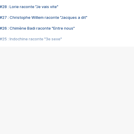
28 : Lorie raconte "Je vais vite"
#27 : Christophe Willem raconte "Jacques a dit"
#26 : Chimène Badi raconte "Entre nous"
#25 : Indochine raconte "3e sexe"
#24 : Zaho raconte "C'est chelou"
#23 : Patrick Bruel raconte "Au café des délices"
#22 : Kyo raconte "Le chemin"
#21 : Nolwenn Leroy raconte "Cassé"
#20 : Patrick Hernandez raconte "Born to be alive"
#19 : Lorie raconte "Près de moi"
#18 : Michael Jones raconte "A nos actes manqués" (avec Jean-Jacque
#17 : Khaled raconte "Aïcha"