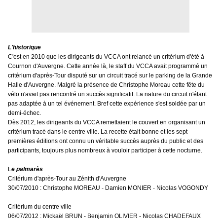
L'historique
C'est en 2010 que les dirigeants du VCCA ont relancé un critérium d'été à
Cournon d'Auvergne. Cette année là, le staff du VCCA avait programmé un
critérium d'après-Tour disputé sur un circuit tracé sur le parking de la Grande
Halle d'Auvergne. Malgré la présence de Christophe Moreau cette fête du
vélo n'avait pas rencontré un succès significatif. La nature du circuit n'étant
pas adaptée à un tel événement. Bref cette expérience s'est soldée par un
demi-échec.
Dès 2012, les dirigeants du VCCA remettaient le couvert en organisant un
critérium tracé dans le centre ville. La recette était bonne et les sept
premières éditions ont connu un véritable succès auprès du public et des
participants, toujours plus nombreux à vouloir participer à cette nocturne.
L
e palmarès
Critérium d'après-Tour au Zénith d'Auvergne
30/07/2010 : Christophe MOREAU - Damien MONIER - Nicolas VOGONDY
Critérium du centre ville
06/07/2012 : Mickaël BRUN - Benjamin OLIVIER - Nicolas CHADEFAUX