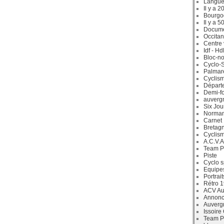
Langue
Il y a 2
Bourgo
Il y a 5
Docum
Occitan
Centre 
Idf - H
Bloc-no
Cyclo-S
Palmar
Cyclism
Départ
Demi-f
auverg
Six Jou
Norman
Carnet
Bretag
Cyclis
A.C.V.A
Team P
Piste
Cyclo s
Equipe
Portrait
Rétro 
ACV Aur
Annonc
Auverg
Issoire
Team P