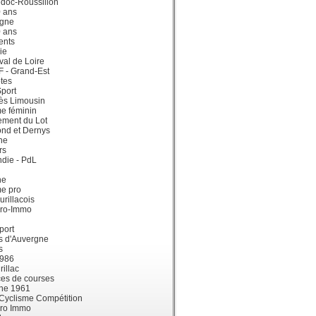
doc-Roussillon
0 ans
gne
0 ans
ents
ie
val de Loire
dF - Grand-Est
tes
port
ès Limousin
e féminin
ement du Lot
ond et Dernys
ne
rs
die - PdL
ne
me pro
urillacois
ro-Immo
port
s d'Auvergne
s
1986
illac
es de courses
ne 1961
 Cyclisme Compétition
ro Immo