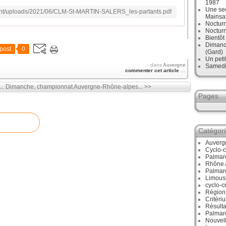
1987
Une sec
tent/uploads/2021/06/CLM-St-MARTIN-SALERS_les-partants.pdf
Mainsa
Noctur
Noctur
Bientô
Dimanch
post
0
(Gard)
Un peti
-
dans
Auvergne
Samedi,
commenter cet article
…
..
Dimanche, championnat Auvergne-Rhône-alpes... >>
Pages
Catégor
Auverg
Cyclo-c
Palmar
Rhône 
Palmar
Limous
cyclo-c
Région
Critéri
Résulta
Palmar
Nouvell