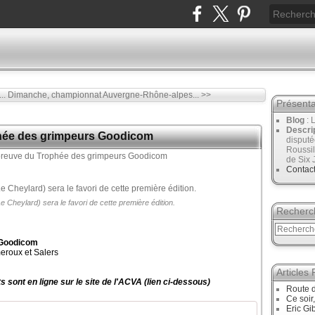
..
Dimanche, championnat Auvergne-Rhône-alpes... >>
Présenta
Blog
: 
Descri
phée des grimpeurs Goodicom
disput
Roussil
de Six 
Contac
 Cheylard) sera le favori de cette première édition.
Recherc
 Goodicom
eroux et Salers
Articles
s sont en ligne sur le site de l'ACVA (lien ci-dessous)
Route d
Ce soir
Eric Gi