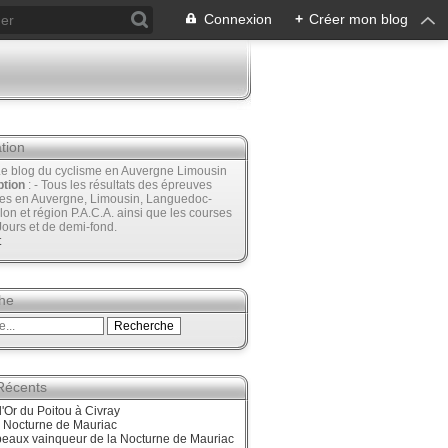
Connexion
+
Créer mon blog
tion
Le blog du cyclisme en Auvergne Limousin
ption
: - Tous les résultats des épreuves
ées en Auvergne, Limousin, Languedoc-
lon et région P.A.C.A. ainsi que les courses
Jours et de demi-fond.
t
he
 Récents
'Or du Poitou à Civray
, Nocturne de Mauriac
beaux vainqueur de la Nocturne de Mauriac