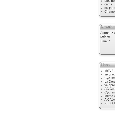
bloc no
carnet
six jour
Champ
Newslett
Abonnez-vo
publiés.
Email
Liens
MGVE
velora
Cyclis
La Dor
velopre
AC Cus
Cyclis
Mémo v
A.C.V.A
VELO 