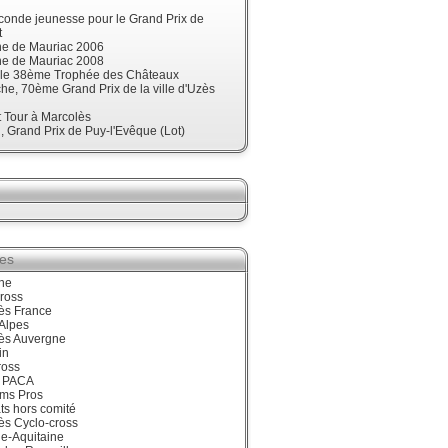
onde jeunesse pour le Grand Prix de
t
ne de Mauriac 2006
ne de Mauriac 2008
t le 38ème Trophée des Châteaux
e, 70ème Grand Prix de la ville d'Uzès
t Tour à Marcolès
 Grand Prix de Puy-l'Evêque (Lot)
ies
ne
ross
ès France
Alpes
ès Auvergne
in
ross
 PACA
ums Pros
ts hors comité
ès Cyclo-cross
e-Aquitaine