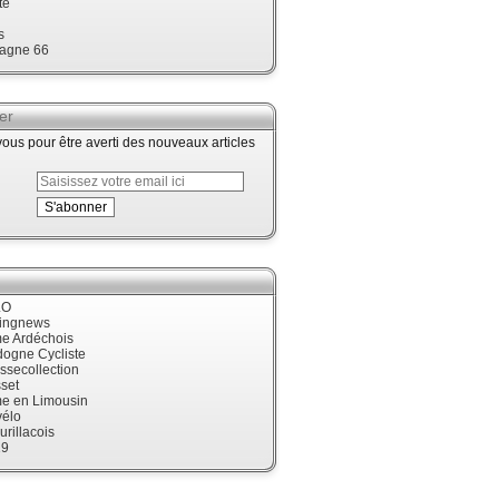
te
s
agne 66
er
us pour être averti des nouveaux articles
LO
cingnews
me Ardéchois
dogne Cycliste
ssecollection
set
me en Limousin
élo
urillacois
19