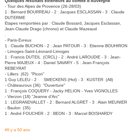
Quelques résultats extérieurs au comité d'Auvergne
- Tour des Alpes de Provence (26-28/03)
1 : Bernard BOURREAU - 2 : Jacques ESCLASSAN - 3 : Claude
DUTERME
Etapes remportées par : Claude Bossard, Jacques Esclassan,
Jean-Claude Drago (chrono) et Claude Mazeaud
.
- Paris-Evreux
1 : Claude BUCHON - 2 : Jean PATOUR - 3 : Etienne BOUHIRON
- Limoges-Saint-Léonard-Limoges
1 : Francis DUTEIL (CRCL) - 2 : André LAROUDIE - 3 : Jean-
Pierre MAJEUX - 4 : Daniel SAVARY - 5 : Jean-François
REBEYRAT
- Lillers (62) "Picon"
1 Guy LELEU - 2 : SMECKENS (Hol) - 3 : KUSTER (All)
- Châteauroux (36) "Ouverture"
1 : François COQUERY - Jacky HELION - Yves VIGNOLLES
- Vierzon (18) "Jeanne d'Arc"
1 : LEGRANDVALLET - 2 : Bernard ALGRET - 3 : Alain MEUNIER
- Baulon (35)
1 : André FOUCHER - 2 : BEON - 3 : Marcel BOISHARDY
#Il y a 50 ans