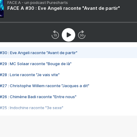
FACE A - un podcast Purecharts
FACE A #30 : Eve Angeli raconte "Avant de partir"
#30 : Eve Angeli raconte "Avant de partir"
#29 : MC Solaar raconte "Bouge de là"
28 : Lorie raconte "Je vais vite"
#27 : Christophe Willem raconte "Jacques a dit"
#26 : Chimène Badi raconte "Entre nous"
#25 : Indochine raconte "3e sexe"
#24 : Zaho raconte "C'est chelou"
#23 : Patrick Bruel raconte "Au café des délices"