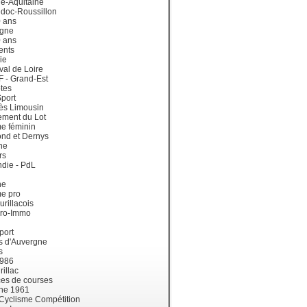
e-Aquitaine
doc-Roussillon
0 ans
gne
0 ans
ents
ie
val de Loire
dF - Grand-Est
tes
port
ès Limousin
ement du Lot
e féminin
ond et Dernys
ne
rs
die - PdL
ne
me pro
urillacois
ro-Immo
port
s d'Auvergne
s
1986
illac
es de courses
ne 1961
 Cyclisme Compétition