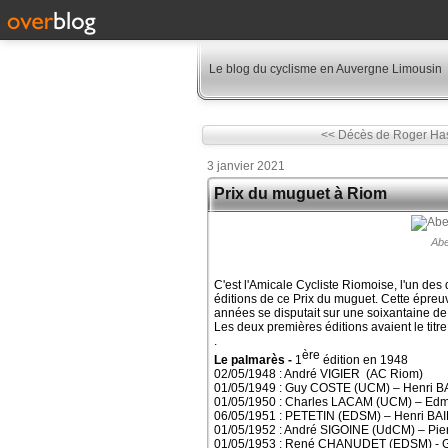
Le blog du cyclisme en Auvergne Limousin
<< Décès de Roger Ha
3 janvier 2021
Prix du muguet à Riom
Abe
C'est l'Amicale Cycliste Riomoise, l'un de
éditions de ce Prix du muguet. Cette épre
années se disputait sur une soixantaine de k
Les deux premières éditions avaient le titr
.
ère
Le palmarès -
1
édition en 1948
02/05/1948 : André VIGIER (AC Riom)
01/05/1949 : Guy COSTE (UCM) – Henri B
01/05/1950 : Charles LACAM (UCM) – 
06/05/1951 : PETETIN (EDSM) – Henri BA
01/05/1952 : André SIGOINE (UdCM) – P
01/05/1953 : René CHANUDET (EDSM) - 