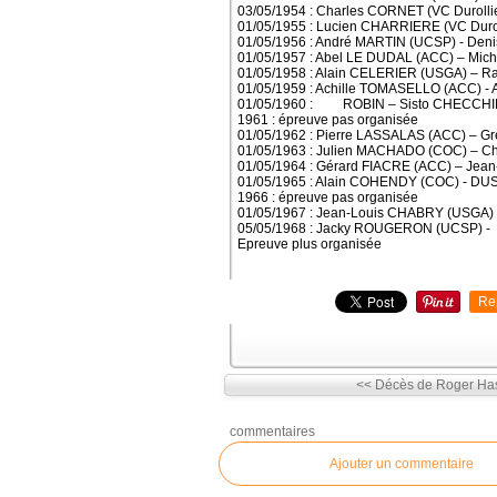
03/05/1954 : Charles CORNET (VC Durolli
01/05/1955 : Lucien CHARRIERE (VC Dur
01/05/1956 : André MARTIN (UCSP) - De
01/05/1957 : Abel LE DUDAL (ACC) – Mic
01/05/1958 : Alain CELERIER (USGA) – 
01/05/1959 : Achille TOMASELLO (ACC) 
01/05/1960 : ROBIN – Sisto CHECCHIN
1961 : épreuve pas organisée
01/05/1962 : Pierre LASSALAS (ACC) – 
01/05/1963 : Julien MACHADO (COC) – Ch
01/05/1964 : Gérard FIACRE (ACC) – Jean
01/05/1965 : Alain COHENDY (COC) - D
1966 : épreuve pas organisée
01/05/1967 : Jean-Louis CHABRY (USGA
05/05/1968 : Jacky ROUGERON (UCSP) -
Epreuve plus organisée
Re
<< Décès de Roger Ha
commentaires
Ajouter un commentaire