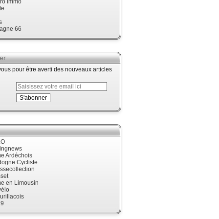
ro Immo
te
s
agne 66
er
us pour être averti des nouveaux articles
LO
cingnews
me Ardéchois
dogne Cycliste
ssecollection
set
me en Limousin
élo
urillacois
19