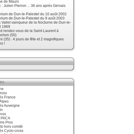
ne de Maurs
 : Julien Pierron ... 36 ans après Gervais
érium de Dun-le-Palestel du 10 août 2002
érium de Dun-le-Palestel du 9 août 2003
 Vallet vainqueur de la Nocturne de Dun-le-
l 1969
d rendez-vous de la Saint-Laurent à
nchon (50)
re (35) : 4 jours de fête et 2 magnifiques
s !
ies
ne
ross
ès France
Alpes
ès Auvergne
in
ross
 PACA
ums Pros
ts hors comité
ès Cyclo-cross