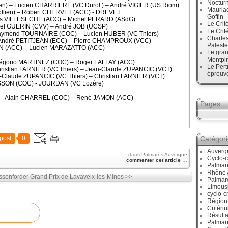
Noctur
en) – Lucien CHARRIERE (VC Durol.) – André VIGIER (US Riom)
Mauriac
ollien) – Robert CHERVET (ACC) - DREVET
Goffin
nis VILLESECHE (ACC) – Michel PERARD (ASdG)
Le Crit
hel GUERIN (CVV) – André JOB (UCSP)
Le Crit
Raymond TOURNAIRE (COC) – Lucien HUBER (VC Thiers)
Charles
- André PETITJEAN (ECC) – Pierre CHAMPROUX (VCC)
Paleste
 (ACC) – Lucien MARAZATTO (ACC)
Le gran
Montpi
Grégorio MARTINEZ (COC) – Roger LAFFAY (ACC)
Le Pert
ristian FARNIER (VC Thiers) – Jean-Claude ZUPANCIC (VCT)
épreuve
-Claude ZUPANCIC (VC Thiers) – Christian FARNIER (VCT)
USSON (COC) - JOURDAN (VC Lozère)
) – Alain CHARREL (COC) – René JAMON (ACC)
Pages
post
0
Catégor
Auverg
-
dans
Palmarès Auvergne
Cyclo-c
commenter cet article
…
Palmar
Rhône 
ssenforder
Grand Prix de Lavaveix-les-Mines >>
Palmar
Limous
cyclo-c
Région
Critéri
Résulta
Palmar