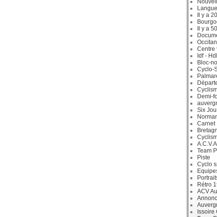
Nouvell
Langue
Il y a 2
Bourgo
Il y a 5
Docum
Occitan
Centre 
Idf - H
Bloc-no
Cyclo-S
Palmar
Départ
Cyclism
Demi-f
auverg
Six Jou
Norman
Carnet
Bretag
Cyclis
A.C.V.A
Team P
Piste
Cyclo s
Equipe
Portrait
Rétro 
ACV Aur
Annonc
Auverg
Issoire