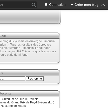
Connexion
+
Créer mon blog
tion
Le blog du cyclisme en Auvergne Limousin
ption
: - Tous les résultats des épreuves
ées en Auvergne, Limousin, Languedoc-
lon et région P.A.C.A. ainsi que les courses
Jours et de demi-fond.
t
he
 Récents
 Critérium de Dun-le-Palestel
arès du Grand Prix de Puy-l'Evêque (Lot)
, Nocturne de Maurs