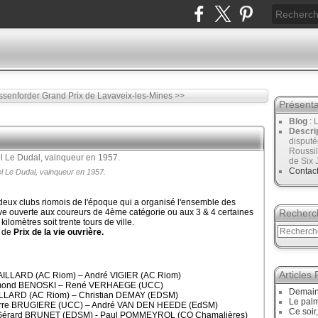
ssenforder
Grand Prix de Lavaveix-les-Mines >>
Présenta
Blog
: 
Descri
disput
Roussil
de Six 
Contac
l Le Dudal, vainqueur en 1957.
s deux clubs riomois de l'époque qui a organisé l'ensemble des
uve ouverte aux coureurs de 4ème catégorie ou aux 3 & 4 certaines
Recherc
ilomètres soit trente tours de ville.
e de
Prix de la vie ouvrière.
Articles
AILLARD (AC Riom) – André VIGIER (AC Riom)
Edmond BENOSKI – René VERHAEGE (UCC)
Demain,
ILLARD (AC Riom) – Christian DEMAY (EDSM)
Le palm
ierre BRUGIERE (UCC) – André VAN DEN HEEDE (EdSM)
Ce soir
Gérard BRUNET (EDSM) - Paul POMMEYROL (CO Chamalières)