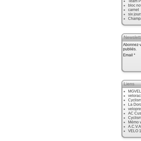
Team P
bloc no
carnet
six jour
Champ
Newslett
Abonnez-vo
publiés.
Email
Liens
MGVE
velora
Cyclis
La Dor
velopre
AC Cus
Cyclis
Mémo v
A.C.V.A
VELO 