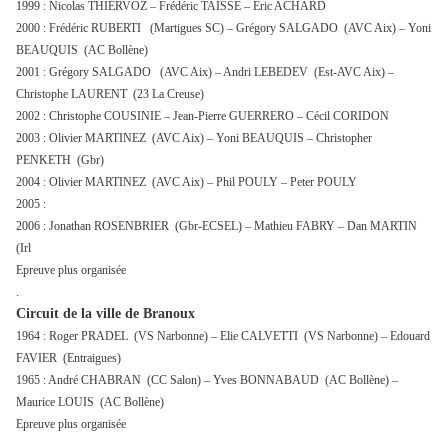
1999 : Nicolas THIERVOZ – Frédéric TAISSE – Eric ACHARD
2000 : Frédéric RUBERTI (Martigues SC) – Grégory SALGADO (AVC Aix) – Yoni
BEAUQUIS (AC Bollène)
2001 : Grégory SALGADO (AVC Aix) – Andri LEBEDEV (Est-AVC Aix) –
Christophe LAURENT (23 La Creuse)
2002 : Christophe COUSINIE – Jean-Pierre GUERRERO – Cécil CORIDON
2003 : Olivier MARTINEZ (AVC Aix) – Yoni BEAUQUIS – Christopher
PENKETH (Gbr)
2004 : Olivier MARTINEZ (AVC Aix) – Phil POULY – Peter POULY
2005 :
2006 : Jonathan ROSENBRIER (Gbr-ECSEL) – Mathieu FABRY – Dan MARTIN
(Irl
Epreuve plus organisée
.
Circuit de la ville de Branoux
1964 : Roger PRADEL (VS Narbonne) – Elie CALVETTI (VS Narbonne) – Edouard
FAVIER (Entraigues)
1965 : André CHABRAN (CC Salon) – Yves BONNABAUD (AC Bollène) –
Maurice LOUIS (AC Bollène)
Epreuve plus organisée
.