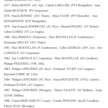
Antoine DAMIANI (CC Nice)
1977 : Robert BONNY (AC Apt) – Claude LARGUIER (PTT Montpellier) – Jean-
Claude BEAUQUIS (PS Vacqueyras)
1978 : Patrick BONNET (AVC Nimes) – Rémy FAURE (PTT Marseille) - Jean
DESSERTENNE (PTT Montpellier)
1979 : Jean-François RODRIGUEZ (SC Nice) – Bernard PRADEL (VC Rodez) –
Gilbert GOMEZ (VC Les Angles)
1980 : Dino BERTOLO (Narbonne) – Marc ROSTOLLAN (P. Gombertoise) –
Dominique MELLET (AVC Nimes)
1981 : Marc ROSTOLLAN (P. Gombertoise) – Gilles GEORGES (AVC Aix) – Eric
CARITOUX (CC Carpentras)
1982 : Eric CARITOUX (CC Carpentras) – Marc ROSTOLLAN (ES Cavaillon) –
Philippe PIQUEMAL (VRC Albi)
1983 : Philippe LEPEURIEN (SC Nice) – Ferdinand JULIEN (AC Langeac) –
Raymond FABRE (H. Uzès)
1984 : Philippe LEPEURIEN (SC Nice) – Pascal ROUQUETTE (VSLL Castres) –
Ferdinand JULIEN (AC Langeac)
1985 : Philippe LEPEURIEN (Mougins) – Thierry VALETTE (AC Bollène) – Serge
AZAM (Millau)
1986 : Gérard MERCADIE (VC Cuxac) – Corado DONADIO (Ita-ES Cavaillon) –
Fabrice JEAN (Bessèges)