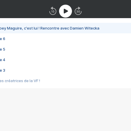
bey Maguire, c'est lui ! Rencontre avec Damien Witecka
e 6
e 5
e 4
e 3
s créatrices de la VF !
e 2
e 1
e Mektoub My Love arrive enfin ! Rencontre avec Shaïn Boumedine et Sal
i : après Toni en famille