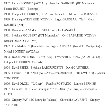
1987 : Patrick BONNET (AVC Aix) – Jean-Luc GARNIER (RO Marignane) –
Fabrice ROUZET (Bessèges)
1988 : Philippe LEPEURIEN (PTT Aix) – Damien DRENO – Denis ROUSSET
1989 : Francisque TEYSSIER (VCLVV) – Birger GAUSLAA (Nor) – Geirs
DALHEN (Nor)
1990 : Dominique AZAM - SOLER – Gilles CASADEÏ
1991 : Stéphane GOUBERT (PTT Montpellier) – Cyril SABATIER (VCLVV) -
Damien DRENO (VCLVV)
1992 : Eric MAGNIN (Grenoble C) – Birger GAUSLAA (Nor-PTT Montpellier) -
Michel BONNET (AVC Aix)
1993 : Jean-Michel ROBERT (AVC Aix) – Frédéric ROSTAING (ASCM Toulon) –
Philippe LEPEURIEN (AVC Aix)
1994 : David PEREZ - Stéphane LABOURDETTE - David GAUTHIER
1995 : Fabien CHATONNET (AVC Aix) – Jean-Michel ROBERT (AVC Aix) – Gaëtan
CONTRINO
1996 : David ORCEL (AVC Aix) – Frédéric ROSTAING – Laurent BERNIER
1997 : Laurent GUERCY – Christophe MARCOUX (AVC Aix) – Jean-Baptiste
LLATI
1998 : Grégory FAY (SC Bourg-les-Valence) – Christophe LAURENT – Grégory
SALGADO