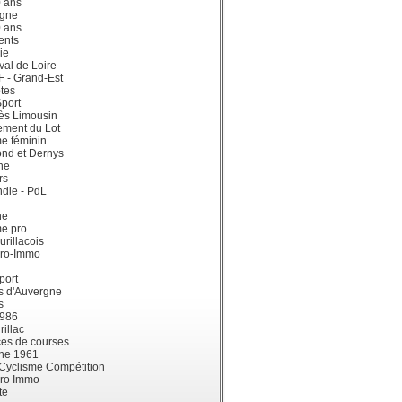
0 ans
gne
0 ans
ents
ie
val de Loire
dF - Grand-Est
tes
port
ès Limousin
ement du Lot
e féminin
ond et Dernys
ne
rs
die - PdL
ne
me pro
urillacois
ro-Immo
port
s d'Auvergne
s
1986
illac
es de courses
ne 1961
 Cyclisme Compétition
ro Immo
te