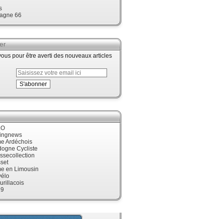
s
agne 66
er
us pour être averti des nouveaux articles
LO
cingnews
me Ardéchois
dogne Cycliste
ssecollection
set
me en Limousin
élo
urillacois
19