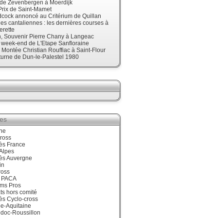
nde Zevenbergen à Moerdijk
Prix de Saint-Mamet
cock annoncé au Critérium de Quillan
s cantaliennes : les dernières courses à
erette
, Souvenir Pierre Chany à Langeac
e week-end de L'Etape Sanfloraine
, Montée Christian Rouffiac à Saint-Flour
urne de Dun-le-Palestel 1980
ies
ne
ross
ès France
Alpes
ès Auvergne
in
ross
 PACA
ums Pros
ts hors comité
ès Cyclo-cross
e-Aquitaine
doc-Roussillon