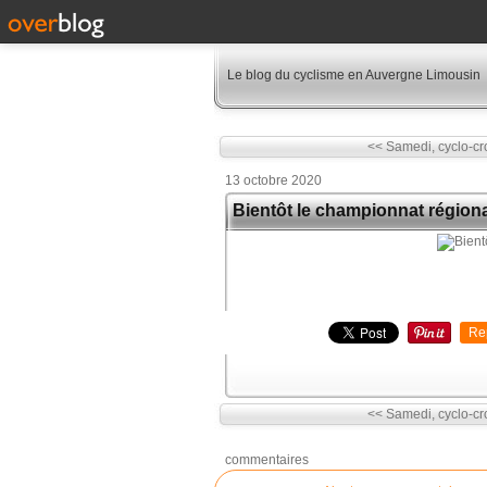
Le blog du cyclisme en Auvergne Limousin
<< Samedi, cyclo-cro
13 octobre 2020
Bientôt le championnat régio
Re
<< Samedi, cyclo-cro
commentaires