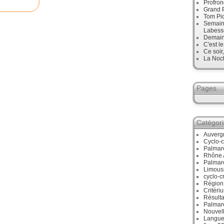
Profro
Grand 
Tom Pid
Semaine
Labess
Demain
C'est l
Ce soir
La Noct
Pages
Catégor
Auverg
Cyclo-c
Palmar
Rhône 
Palmar
Limous
cyclo-c
Région
Critéri
Résulta
Palmar
Nouvell
Langue