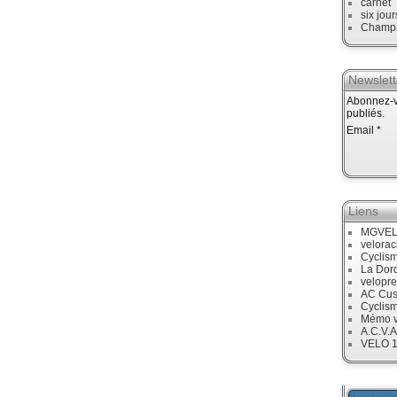
carnet
six jour
Champ
Newslett
Abonnez-vo
publiés.
Email
Liens
MGVE
velora
Cyclis
La Dor
velopre
AC Cus
Cyclis
Mémo v
A.C.V.A
VELO 