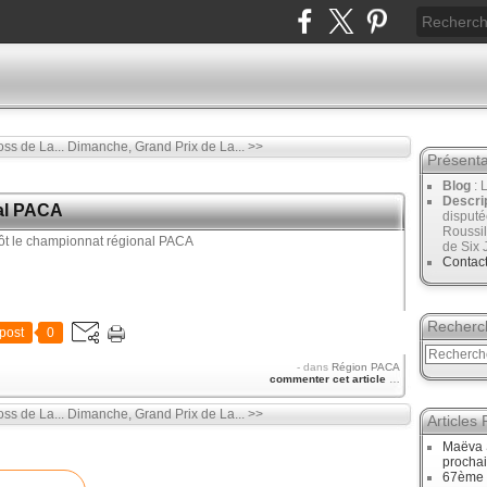
ss de La...
Dimanche, Grand Prix de La... >>
Présenta
Blog
: 
Descri
nal PACA
disput
Roussil
de Six 
Contac
Recherc
post
0
-
dans
Région PACA
commenter cet article
…
ss de La...
Dimanche, Grand Prix de La... >>
Articles
Maëva 
procha
67ème 