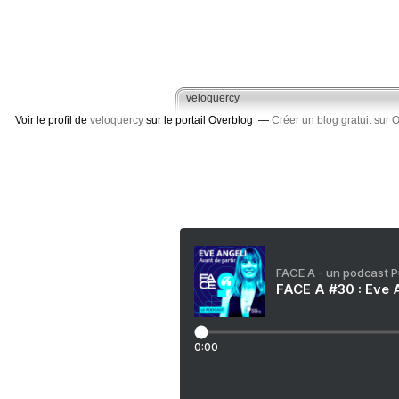
veloquercy
Voir le profil de
veloquercy
sur le portail Overblog
Créer un blog gratuit sur 
FACE A - un podcast 
FACE A #30 : Eve A
0:00