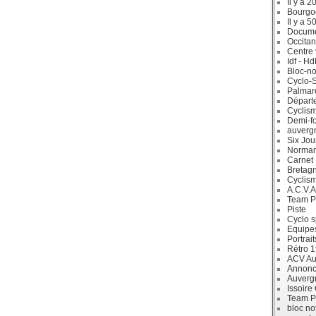
Il y a 2
Bourgo
Il y a 5
Docum
Occitan
Centre 
Idf - H
Bloc-no
Cyclo-S
Palmar
Départ
Cyclism
Demi-f
auverg
Six Jou
Norman
Carnet
Bretag
Cyclis
A.C.V.A
Team P
Piste
Cyclo s
Equipe
Portrait
Rétro 
ACV Aur
Annonc
Auverg
Issoire
Team P
bloc no