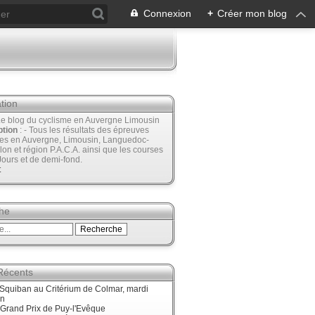
Connexion
+
Créer mon blog
tion
Le blog du cyclisme en Auvergne Limousin
ption
: - Tous les résultats des épreuves
ées en Auvergne, Limousin, Languedoc-
lon et région P.A.C.A. ainsi que les courses
Jours et de demi-fond.
t
he
 Récents
Squiban au Critérium de Colmar, mardi
in
Grand Prix de Puy-l'Evêque