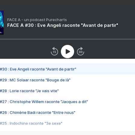
FACE A - un podcast Purecharts
FACE A #30 : Eve Angeli raconte "Avant de partir"
#30 : Eve Angeli raconte "Avant de partir"
#29 : MC Solaar raconte "Bouge de là"
28 : Lorie raconte "Je vais vite"
#27 : Christophe Willem raconte "Jacques a dit"
#26 : Chimène Badi raconte "Entre nous"
#25 : Indochine raconte "3e sexe"
#24 : Zaho raconte "C'est chelou"