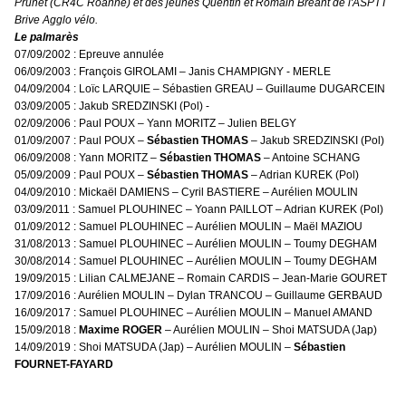
Prunet (CR4C Roanne) et des jeunes Quentin et Romain Bréant de l'ASPTT
Brive Agglo vélo.
Le palmarès
07/09/2002 : Epreuve annulée
06/09/2003 : François GIROLAMI – Janis CHAMPIGNY - MERLE
04/09/2004 : Loïc LARQUIE – Sébastien GREAU – Guillaume DUGARCEIN
03/09/2005 : Jakub SREDZINSKI (Pol) -
02/09/2006 : Paul POUX – Yann MORITZ – Julien BELGY
01/09/2007 : Paul POUX –
Sébastien THOMAS
– Jakub SREDZINSKI (Pol)
06/09/2008 : Yann MORITZ –
Sébastien THOMAS
– Antoine SCHANG
05/09/2009 : Paul POUX –
Sébastien THOMAS
– Adrian KUREK (Pol)
04/09/2010 : Mickaël DAMIENS – Cyril BASTIERE – Aurélien MOULIN
03/09/2011 : Samuel PLOUHINEC – Yoann PAILLOT – Adrian KUREK (Pol)
01/09/2012 : Samuel PLOUHINEC – Aurélien MOULIN – Maël MAZIOU
31/08/2013 : Samuel PLOUHINEC – Aurélien MOULIN – Toumy DEGHAM
30/08/2014 : Samuel PLOUHINEC – Aurélien MOULIN – Toumy DEGHAM
19/09/2015 : Lilian CALMEJANE – Romain CARDIS – Jean-Marie GOURET
17/09/2016 : Aurélien MOULIN – Dylan TRANCOU – Guillaume GERBAUD
16/09/2017 : Samuel PLOUHINEC – Aurélien MOULIN – Manuel AMAND
15/09/2018 :
Maxime ROGER
– Aurélien MOULIN – Shoi MATSUDA (Jap)
14/09/2019 : Shoi MATSUDA (Jap) – Aurélien MOULIN –
Sébastien
FOURNET-FAYARD