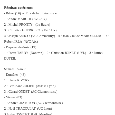
.
Résultats extérieurs
- Brive (19) « Prix de la Libération »
1 : André MARCHI (AVC Aix)
2 : Michel FRONTY (Le Havre)
3 : Christian GUERRERO (AVC Aix)
4 : Joseph AMIGO (VC Commentry) - 5 : Jean-Claude MAROILLEAU – 6 :
Robert IRLA (AVC Aix)
- Perpezac-le-Noir (19)
1 : Pierre TARDY (Nontron) – 2 : Christian JOINET (UVL) – 3 : Patrick
DUTEIL
Samedi 15 août
- Dunières (43)
1 : Pierre RIVORY
2 : Ferdinand JULIEN (ASBM Lyon)
3 : Gérard ONDET (AC Clermontoise)
- Vieure (03)
1 : André CHAMPION (AC Clermontoise)
2 : Noël TRACOULAT (UC Lyon)
3 André OSMONT (UdC Moulins)