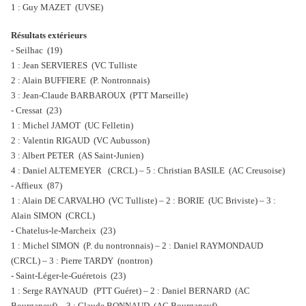
1 : Guy MAZET (UVSE)
Résultats extérieurs
- Seilhac (19)
1 : Jean SERVIERES (VC Tulliste
2 : Alain BUFFIERE (P. Nontronnais)
3 : Jean-Claude BARBAROUX (PTT Marseille)
- Cressat (23)
1 : Michel JAMOT (UC Felletin)
2 : Valentin RIGAUD (VC Aubusson)
3 : Albert PETER (AS Saint-Junien)
4 : Daniel ALTEMEYER (CRCL) – 5 : Christian BASILE (AC Creusoise)
- Affieux (87)
1 : Alain DE CARVALHO (VC Tulliste) – 2 : BORIE (UC Briviste) – 3 :
Alain SIMON (CRCL)
- Chatelus-le-Marcheix (23)
1 : Michel SIMON (P. du nontronnais) – 2 : Daniel RAYMONDAUD
(CRCL) – 3 : Pierre TARDY (nontron)
- Saint-Léger-le-Guéretois (23)
1 : Serge RAYNAUD (PTT Guéret) – 2 : Daniel BERNARD (AC
Bourganeuf) – 3 : Claude BONNAUD (AC Bourganeuf)