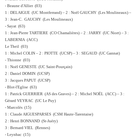
- Beaune d'Allier (03)
1 : DELAIGUE (UC Montferrand) – 2 : Noël GAUCHY (Les Moulineaux) –
3 : Jean-C. GAUCHY (Les Moulineaux)
- Sayat (63)
1 : Jean-Pierre TARTIERE (CO Chamalières) – 2 : JARRY (UC Niort) – 3 :
LABERNIA (ACC)
Le Theil (03)
1 : Michel COLIN – 2 : PIOTTE (UCSP) – 3 : SEGAUD (UC Gannat)
- Thionne (03)
1 : Noël GENESTE (UC Saint-Pourçain)
2 : Daniel DOMIN (UCSP)
3 : Jacques PAPUT (UCSP)
- Blot-l'Eglise (63)
1 : Patrick GUERRIER (AS des Graves) – 2 : Michel NOËL (ACC) – 3 :
Gérard VEYRAC (UC Le Puy)
- Marcolès (15)
1 : Claude AIGUESPARSES (CSM Haute-Tarentaise)
2 : Henri BONNAND (St-Juéry)
3 : Bernard VIEL (Rennes)
- Leynhac (15)