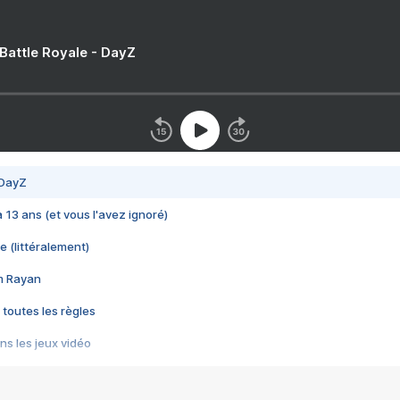
 Battle Royale - DayZ
 DayZ
 a 13 ans (et vous l'avez ignoré)
e (littéralement)
im Rayan
 toutes les règles
s les jeux vidéo
us choquant de Rockstar ? - Le scandale BULLY