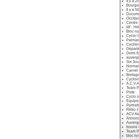
Il y a 2
Bourgo
Il y a 5
Docum
Occitan
Centre 
Idf - H
Bloc-no
Cyclo-S
Palmar
Cyclism
Départ
Demi-f
auverg
Six Jou
Norman
Carnet
Bretag
Cyclis
A.C.V.A
Team P
Piste
Cyclo s
Equipe
Portrait
Rétro 
ACV Aur
Annonc
Auverg
Issoire
Team P
bloc no