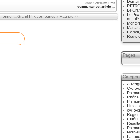
Demain
-
dans
Critériums Pros
RETRO :
commenter cet article
…
Le Gran
Le Prix
riennon...
Grand Prix des jeunes à Mauriac >>
annulé
Montbri
Marcol
Ce soir
Route d
Pages
Catégor
Auverg
Cyclo-c
Palmar
Rhône 
Palmar
Limous
cyclo-c
Région
Critéri
Résulta
Palmar
Nouvell
Langue