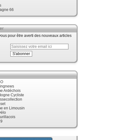
s
agne 66
er
us pour être averti des nouveaux articles
LO
cingnews
me Ardéchois
dogne Cycliste
ssecollection
set
me en Limousin
élo
urillacois
19