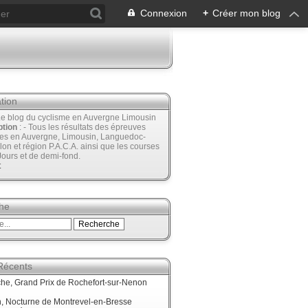
Connexion
+
Créer mon blog
tion
Le blog du cyclisme en Auvergne Limousin
ption
: - Tous les résultats des épreuves
ées en Auvergne, Limousin, Languedoc-
lon et région P.A.C.A. ainsi que les courses
Jours et de demi-fond.
t
he
 Récents
he, Grand Prix de Rochefort-sur-Nenon
, Nocturne de Montrevel-en-Bresse