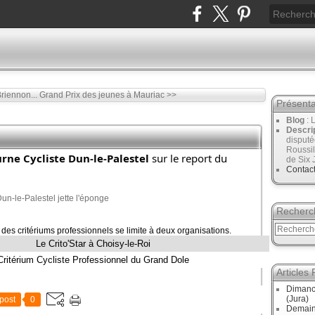
riennon...
Grand Prix des jeunes à Mauriac >>
Présenta
Blog
: 
Descri
disput
Roussil
rne Cycliste Dun-le-Palestel
sur le report du
de Six 
Contac
Recherc
s des critériums professionnels se limite à deux organisations.
Le Crito'Star à Choisy-le-Roi
Critérium Cycliste Professionnel du Grand Dole
Articles
Dimanc
(Jura)
post
0
Demain