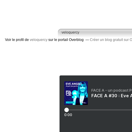
veloquercy
Voir le profil de
veloquercy
sur le portail Overblog
Créer un blog gratuit sur 
FACE A - un podcast 
FACE A #30 : Eve A
0:00