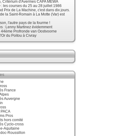
, Critérium d'Avermes CAPA MEWA
 les courses du 25 au 28 juillet 1986
d Prix de La Machine, c'est dans dix jours.
 de la Saint-Romain à La Motte (Var) est
son, l'autre pays de la fourme !
ès : Lenny Martinez évidemment
, 44ème Profronde van Oostvoorne
'Or du Poitou à Civray
ies
ne
ross
ès France
Alpes
ès Auvergne
in
ross
 PACA
ums Pros
ts hors comité
ès Cyclo-cross
e-Aquitaine
doc-Roussillon