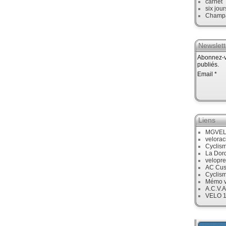
carnet
six jour
Champ
Newslett
Abonnez-vo
publiés.
Email
Liens
MGVE
velora
Cyclis
La Dor
velopre
AC Cus
Cyclis
Mémo v
A.C.V.A
VELO 