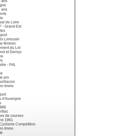
0 ans
gne
0 ans
ents
ie
val de Loire
dF - Grand-Est
tes
port
ès Limousin
e féminin
ement du Lot
ond et Dernys
ne
rs
die - PdL
ne
me pro
urillacois
ro-Immo
port
s d'Auvergne
s
1986
illac
es de courses
ne 1961
 Cyclisme Compétition
ro Immo
te