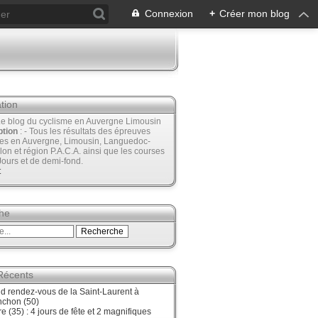
Connexion
+
Créer mon blog
tion
Le blog du cyclisme en Auvergne Limousin
ption
: - Tous les résultats des épreuves
ées en Auvergne, Limousin, Languedoc-
lon et région P.A.C.A. ainsi que les courses
Jours et de demi-fond.
t
he
 Récents
d rendez-vous de la Saint-Laurent à
nchon (50)
re (35) : 4 jours de fête et 2 magnifiques