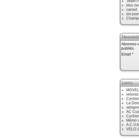
Team P
bloc no
carnet
six jour
Champ
Newslett
Abonnez-vo
publiés.
Email
Liens
MGVE
velora
Cyclis
La Dor
velopre
AC Cus
Cyclis
Mémo v
A.C.V.A
VELO 