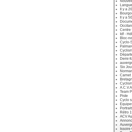
Nouvell
Langue
Il y a 2
Bourgo
Il y a 5
Docum
Occitan
Centre 
Idf - H
Bloc-no
Cyclo-S
Palmar
Cyclism
Départ
Demi-f
auverg
Six Jou
Norman
Carnet
Bretag
Cyclis
A.C.V.A
Team P
Piste
Cyclo s
Equipe
Portrait
Rétro 
ACV Aur
Annonc
Auverg
Issoire