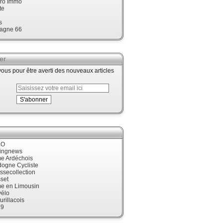
ro Immo
te
s
agne 66
er
us pour être averti des nouveaux articles
LO
cingnews
me Ardéchois
dogne Cycliste
ssecollection
set
me en Limousin
élo
urillacois
19