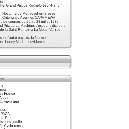
s !
he, Grand Prix de Rochefort-sur-Nenon
, Nocturne de Montrevel-en-Bresse
, Critérium d'Avermes CAPA MEWA
 les courses du 25 au 28 juillet 1986
d Prix de La Machine, c'est dans dix jours.
 de la Saint-Romain à La Motte (Var) est
son, l'autre pays de la fourme !
ès : Lenny Martinez évidemment
ies
ne
ross
ès France
Alpes
ès Auvergne
in
ross
 PACA
ums Pros
ts hors comité
ès Cyclo-cross