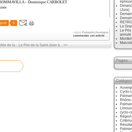
épreuve
ard SOMMAVILLA – Dominique CARBOLET
Dimanc
nisée
(Jura)
Demain
Demain
RETRO :
post
0
Le Gran
Le Prix
-
dans
Palmarès Auvergne
annulé
commenter cet article
…
Montbri
Marcol
llée de la...
Le Prix de la Saint-Jean à... >>
Pages
Catégor
Auverg
Cyclo-c
Palmar
Rhône 
Palmar
Limous
cyclo-c
Région
Critéri
Résulta
Palmar