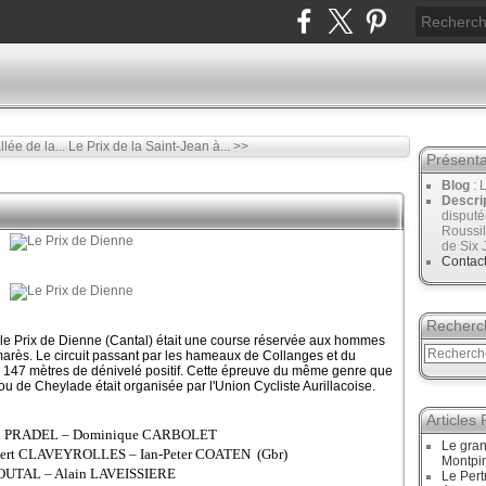
llée de la...
Le Prix de la Saint-Jean à... >>
Présenta
Blog
: 
Descri
disput
Roussil
de Six 
Contac
Recherc
e, le Prix de Dienne (Cantal) était une course réservée aux hommes
arès. Le circuit passant par les hameaux de Collanges et du
 147 mètres de dénivelé positif. Cette épreuve du même genre que
u de Cheylade était organisée par l'Union Cycliste Aurillacoise.
Articles
ard PRADEL – Dominique CARBOLET
Le gran
bert CLAVEYROLLES – Ian-Peter COATEN (Gbr)
Montpi
 GOUTAL – Alain LAVEISSIERE
Le Pert