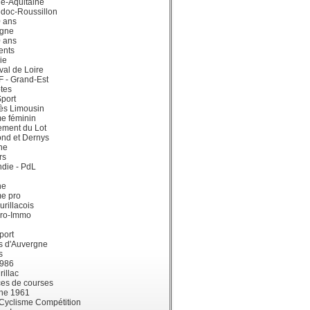
e-Aquitaine
doc-Roussillon
0 ans
gne
0 ans
ents
ie
val de Loire
dF - Grand-Est
tes
port
ès Limousin
e féminin
ement du Lot
ond et Dernys
ne
rs
die - PdL
ne
me pro
urillacois
ro-Immo
port
s d'Auvergne
s
1986
illac
es de courses
ne 1961
 Cyclisme Compétition