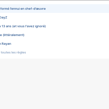
nsformé l’ennui en chef-d’œuvre
 DayZ
 a 13 ans (et vous l'avez ignoré)
e (littéralement)
im Rayan
 toutes les règles
s les jeux vidéo
us choquant de Rockstar ? - Le scandale BULLY
e plus moche de Steam
du RÊVE tourne au CAUCHEMAR
pendant 8 heures
it… à tort