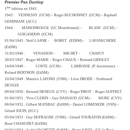
Premier Pas Dunlop
ère
1
édition en 1943
1943 : VENNESSY (UCM) – Roger BUCHONNET (UCM) – Raphaël
GEMINIANI (ACC)
1944 : MAISONROUGE (UC Montferrand) – BLANC (UCM) –
GUIGANDON (UCM)
01/04/1945 : Noël LAJOIE - BOBET (EDSM) - LAFANECHERE
(EdSM)
31/03/1946 : VENASSON - MICHET - CHAPUT
30/03/1947 : Roger MARIE – Roger CHAUX – Bernard GIDOLET
14/04/1948 : COSTE (UCM) - LABROSSE (P. Issoirienne) -
Roland BERTHON (EdSM)
10/04/1949 : Maurice LAFOND (VSM) – Léon DRODZ – Ferdinand
DEVEZE
09/04/1950 : Bernard DENEUX (CVV) – Roger PIROT – Roger AUFFRET
01/04/1951 : Yves CLERIN – Guy DASSAUD (UCM) - MURE (CVV)
06/04/1952 : Gilbert MATHIAU (EdSM) – Daniel LOMENEDE (VSN) –
Gérard JOUIN (ECC)
05/04/1953 : Guy DUFRAGNE (VSM) – Gérard TOURATON (EdSM) –
René CHANUDET (EdSM)
04/04/1954 : André VACHETTE (EdSM) – Pierre SAVEL (UC le Puy) -