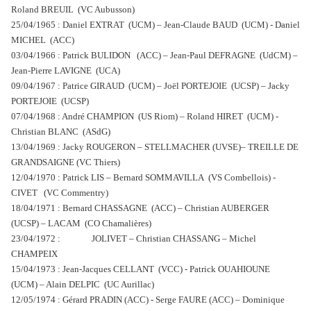
Roland BREUIL (VC Aubusson)
25/04/1965 : Daniel EXTRAT (UCM) – Jean-Claude BAUD (UCM) - Daniel
MICHEL (ACC)
03/04/1966 : Patrick BULIDON (ACC) – Jean-Paul DEFRAGNE (UdCM) –
Jean-Pierre LAVIGNE (UCA)
09/04/1967 : Patrice GIRAUD (UCM) – Joël PORTEJOIE (UCSP) – Jacky
PORTEJOIE (UCSP)
07/04/1968 : André CHAMPION (US Riom) – Roland HIRET (UCM) -
Christian BLANC (ASdG)
13/04/1969 : Jacky ROUGERON – STELLMACHER (UVSE)– TREILLE DE
GRANDSAIGNE (VC Thiers)
12/04/1970 : Patrick LIS – Bernard SOMMAVILLA (VS Combellois) -
CIVET (VC Commentry)
18/04/1971 : Bernard CHASSAGNE (ACC) – Christian AUBERGER
(UCSP) – LACAM (CO Chamalières)
23/04/1972 : JOLIVET – Christian CHASSANG – Michel
CHAMPEIX
15/04/1973 : Jean-Jacques CELLANT (VCC) - Patrick OUAHIOUNE
(UCM) – Alain DELPIC (UC Aurillac)
12/05/1974 : Gérard PRADIN (ACC) - Serge FAURE (ACC) – Dominique