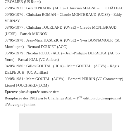
GROSLIER (US Riom)
25/05/1975 : Gérard PRADIN (ACC) – Christian MAGNE – CHÂTEAU
09/05/1976 : Christian ROMAN – Claude MONTBRAUD (UCSP) – Eddy
VERNAY
08/05/1977 : Christian TOURLAND (UVSE) – Claude MONTBRAUD
(UCSP) – Patrick MIGNON
07/05/1978 : Jean-Marc KASCZICA (UVSE) – Yves BONNAMOUR (SC
Montluçon) – Bernard DOUCET (ACC)
06/05/1979 : Nicolas ROUX (ACC) – Jean-Philippe DURACKA (AC St-
Yorre) – Pascal JOAL (VC Ambert)
04/05/1980 : Gilles GOUTAL (UCA) – Marc GOUTAL (ACVA) – Régis
DELPEUCH (UC Aurillac)
09/05/1981 : Marc GOUTAL (ACVA) – Bernard PERRIN (VC Commentry) –
Lionel FOUCHARD (UCM)
Epreuve plus disputée sous ce titre.
ère
Remplacée dès 1982 par le Challenge AGL – 1
édition du championnat
d’Auvergne juniors