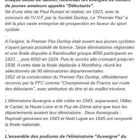
de jeunes amateurs appelés "Débutants".
Né d'une idée de Paul Ruinart et réalisé, en 1923, avec le
concours de l'U.V.F.,par la Société Dunlop, Le "Premier Pas" a
été la plus vaste entreprise de prospection en faveur du sport
cycliste.
.
A l'origine, le Premier Pas Dunlop était ouvert aux jeunes cyclistes
n'ayant jamais possédé de licence. Seize éliminatoires régionales
et une finale disputée à Rambouillet groupa 4000 participants en
1923 ... puis 6000 en 1924. Puis le succès alla croissant jusqu'en
1938. A cette date la finale déplacée à Montlhéry, réunit les
sélectionnés de 90 éliminatoires départementales.
1952 vit la consécration du Premier Pas Dunlop, officiellement
reconnu par la FFC comme "Championnat de France sur route
des débutants", avec attribution du titre et du maillot tricolore.
.
L'éliminatoire Auvergne a été créée en 1943, auparavant, l'Allier,
le Cantal, la Haute-Loire et le Puy-de-Dôme ainsi que tous les
départements avaient leur éliminatoire. Deux Auvergnats :
Raphaël géminiani en 1943 et Noël Lajoie en 1945 ont remporté
la finale nationale.
-
L'ensemble des podiums de l'éliminatoire "Auvergne" du