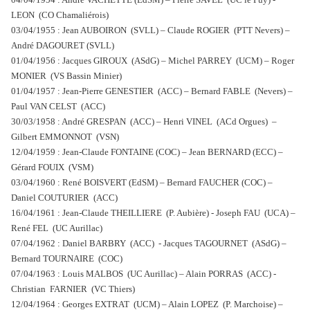
LEON (CO Chamaliérois)
03/04/1955 : Jean AUBOIRON (SVLL) – Claude ROGIER (PTT Nevers) –
André DAGOURET (SVLL)
01/04/1956 : Jacques GIROUX (ASdG) – Michel PARREY (UCM) – Roger
MONIER (VS Bassin Minier)
01/04/1957 : Jean-Pierre GENESTIER (ACC) – Bernard FABLE (Nevers) –
Paul VAN CELST (ACC)
30/03/1958 : André GRESPAN (ACC) – Henri VINEL (ACd Orgues) –
Gilbert EMMONNOT (VSN)
12/04/1959 : Jean-Claude FONTAINE (COC) – Jean BERNARD (ECC) –
Gérard FOUIX (VSM)
03/04/1960 : René BOISVERT (EdSM) – Bernard FAUCHER (COC) –
Daniel COUTURIER (ACC)
16/04/1961 : Jean-Claude THEILLIERE (P. Aubière) - Joseph FAU (UCA) –
René FEL (UC Aurillac)
07/04/1962 : Daniel BARBRY (ACC) - Jacques TAGOURNET (ASdG) –
Bernard TOURNAIRE (COC)
07/04/1963 : Louis MALBOS (UC Aurillac) – Alain PORRAS (ACC) -
Christian FARNIER (VC Thiers)
12/04/1964 : Georges EXTRAT (UCM) – Alain LOPEZ (P. Marchoise) –