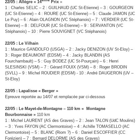
22/05 : Allègre « 14
Prix
»
1 : Charles SELIC – 2 : GUILHAUD (UC St-Etienne) – 3 : GOURGEON
(UC St-Etienne) – 4 : ROURE (UC St-Etienne) – 5 : Claude JAMON (UC
Le Puy) – 6 : Alain OLAGNON (VC Stéphanois) – 7 : VERDIER (UC St-
Etienne) – 8 : DELFOUR (UC St-Etienne) – 9 : SERVANTON (VC
Stéphanois) – 10 : Pierre SOUVIGNET (VC Stéphanois)
22/05 : Le Vilhain
1 : Maurice GANDOLFO (USGA) – 2 : Jacky DENIZON (UV St-Eloy) –
3 : Roger BEAUMONT (EDSM) – 4 : Jacky BLANDIN (AS
Fourchambault) – 5 : Guy BODEZ (UC St-Pourçain) – 6 : Henri
SLESINSKI (VSM) – 7 : Gérard FOUIX (VSM) – 8 : Roger BRODIN
(SVLL) – 9 : Michel ROUDIER (EDSM) - 10 : André DAUGERON (UV –
St-Eloy)
22/05 : Lapalisse « Berger »
Epreuve reportée au 14/07 et remplacée par ci-dessous
22/05 : Le Mayet-de-Montagne – 110 km « Montagne
Bourbonnaise »
110 km
1 : Michel LAURENT (AS des Graves) – 2 : Jean TALON (UdC Moulins)
– 3 : Yves FAYON (AC Clermontoise) – 4 : Achille TOMASELLO (AC
Clermontoise) – 5 : BLANC (Riom ?) – 6 : Daniel ESCOFFIER (CC
Forézien) – 7 : Bernard DELORME (AS des Graves)