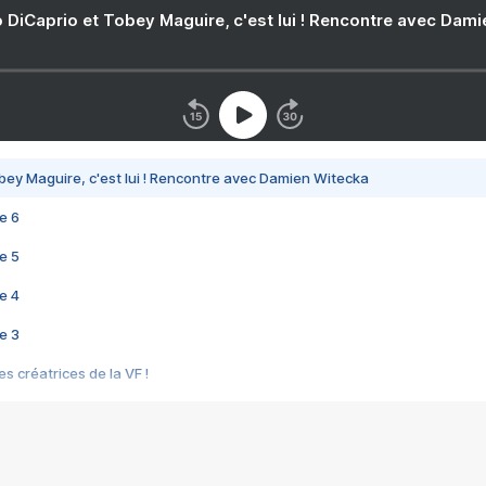
 DiCaprio et Tobey Maguire, c'est lui ! Rencontre avec Dam
bey Maguire, c'est lui ! Rencontre avec Damien Witecka
e 6
e 5
e 4
e 3
s créatrices de la VF !
e 2
e 1