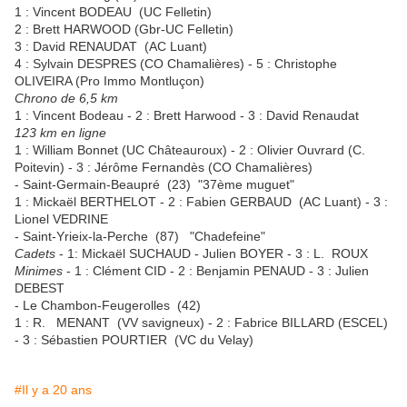
1 : Vincent BODEAU (UC Felletin)
2 : Brett HARWOOD (Gbr-UC Felletin)
3 : David RENAUDAT (AC Luant)
4 : Sylvain DESPRES (CO Chamalières) - 5 : Christophe
OLIVEIRA (Pro Immo Montluçon)
Chrono de 6,5 km
1 : Vincent Bodeau - 2 : Brett Harwood - 3 : David Renaudat
123 km en ligne
1 : William Bonnet (UC Châteauroux) - 2 : Olivier Ouvrard (C.
Poitevin) - 3 : Jérôme Fernandès (CO Chamalières)
- Saint-Germain-Beaupré (23) "37ème muguet"
1 : Mickaël BERTHELOT - 2 : Fabien GERBAUD (AC Luant) - 3 :
Lionel VEDRINE
- Saint-Yrieix-la-Perche (87) "Chadefeine"
Cadets
- 1: Mickaël SUCHAUD - Julien BOYER - 3 : L. ROUX
Minimes
- 1 : Clément CID - 2 : Benjamin PENAUD - 3 : Julien
DEBEST
- Le Chambon-Feugerolles (42)
1 : R. MENANT (VV savigneux) - 2 : Fabrice BILLARD (ESCEL)
- 3 : Sébastien POURTIER (VC du Velay)
#Il y a 20 ans