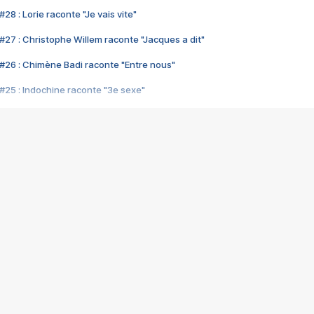
28 : Lorie raconte "Je vais vite"
#27 : Christophe Willem raconte "Jacques a dit"
#26 : Chimène Badi raconte "Entre nous"
#25 : Indochine raconte "3e sexe"
#24 : Zaho raconte "C'est chelou"
#23 : Patrick Bruel raconte "Au café des délices"
#22 : Kyo raconte "Le chemin"
#21 : Nolwenn Leroy raconte "Cassé"
#20 : Patrick Hernandez raconte "Born to be alive"
#19 : Lorie raconte "Près de moi"
#18 : Michael Jones raconte "A nos actes manqués" (avec Jean-Jacque
#17 : Khaled raconte "Aïcha"